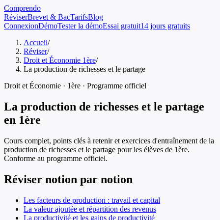
Comprendo
Réviser
Brevet & Bac
Tarifs
Blog
Connexion
Démo
Tester la démo
Essai gratuit
14 jours gratuits
Accueil
/
Réviser
/
Droit et Économie 1ère
/
La production de richesses et le partage
Droit et Économie
·
1ère
· Programme officiel
La production de richesses et le partage
en
1ère
Cours complet, points clés à retenir et exercices d'entraînement de
la
production de richesses et le partage
pour les élèves de
1ère
.
Conforme au programme officiel.
Réviser notion par notion
Les facteurs de production : travail et capital
La valeur ajoutée et répartition des revenus
La productivité et les gains de productivité