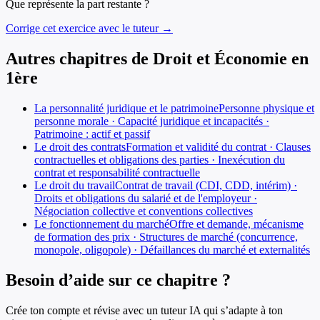
Que représente la part restante ?
Corrige cet exercice avec le tuteur →
Autres chapitres de
Droit et Économie
en
1ère
La personnalité juridique et le patrimoine
Personne physique et
personne morale · Capacité juridique et incapacités ·
Patrimoine : actif et passif
Le droit des contrats
Formation et validité du contrat · Clauses
contractuelles et obligations des parties · Inexécution du
contrat et responsabilité contractuelle
Le droit du travail
Contrat de travail (CDI, CDD, intérim) ·
Droits et obligations du salarié et de l'employeur ·
Négociation collective et conventions collectives
Le fonctionnement du marché
Offre et demande, mécanisme
de formation des prix · Structures de marché (concurrence,
monopole, oligopole) · Défaillances du marché et externalités
Besoin d’aide sur ce chapitre ?
Crée ton compte et révise avec un tuteur IA qui s’adapte à ton