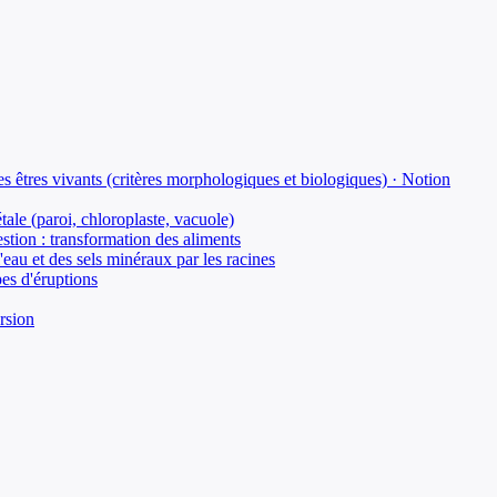
es êtres vivants (critères morphologiques et biologiques) · Notion
tale (paroi, chloroplaste, vacuole)
stion : transformation des aliments
eau et des sels minéraux par les racines
pes d'éruptions
ersion