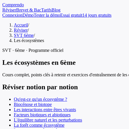
Comprendo
Réviser
Brevet & Bac
Tarifs
Blog
Connexion
Démo
Tester la démo
Essai gratuit
14 jours gratuits
Accueil
/
Réviser
/
SVT 6ème
/
Les écosystèmes
SVT
·
6ème
· Programme officiel
Les écosystèmes
en
6ème
Cours complet, points clés à retenir et exercices d'entraînement de
les
Réviser notion par notion
Qu'est-ce qu'un écosystème ?
Biocénose et biotope
Les interactions entre êtres vivants
Facteurs biotiques et abiotiques
L'équilibre naturel et les perturbations
La forêt comme écosystème