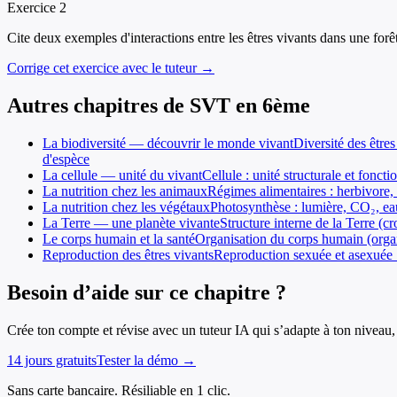
Exercice
2
Cite deux exemples d'interactions entre les êtres vivants dans une forêt
Corrige cet exercice avec le tuteur →
Autres chapitres de
SVT
en
6ème
La biodiversité — découvrir le monde vivant
Diversité des être
d'espèce
La cellule — unité du vivant
Cellule : unité structurale et fonc
La nutrition chez les animaux
Régimes alimentaires : herbivore, 
La nutrition chez les végétaux
Photosynthèse : lumière, CO₂, eau
La Terre — une planète vivante
Structure interne de la Terre (c
Le corps humain et la santé
Organisation du corps humain (organes
Reproduction des êtres vivants
Reproduction sexuée et asexuée · F
Besoin d’aide sur ce chapitre ?
Crée ton compte et révise avec un tuteur IA qui s’adapte à ton niveau, 
14 jours gratuits
Tester la démo →
Sans carte bancaire. Résiliable en 1 clic.