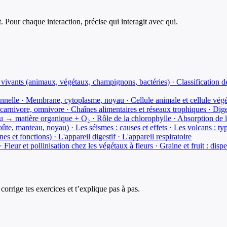
. Pour chaque interaction, précise qui interagit avec qui.
s vivants (animaux, végétaux, champignons, bactéries) · Classification d
tionnelle · Membrane, cytoplasme, noyau · Cellule animale et cellule végé
carnivore, omnivore · Chaînes alimentaires et réseaux trophiques · Dige
 → matière organique + O₂ · Rôle de la chlorophylle · Absorption de l'
roûte, manteau, noyau) · Les séismes : causes et effets · Les volcans : ty
 et fonctions) · L'appareil digestif · L'appareil respiratoire
leur et pollinisation chez les végétaux à fleurs · Graine et fruit : disp
corrige tes exercices et t’explique pas à pas.