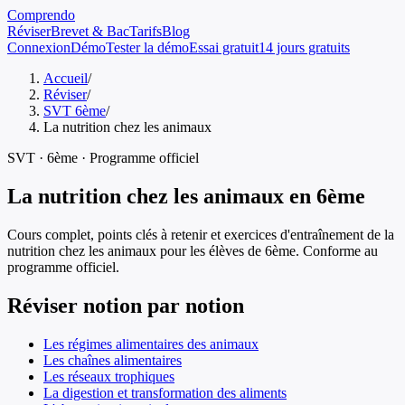
Comprendo
Réviser
Brevet & Bac
Tarifs
Blog
Connexion
Démo
Tester la démo
Essai gratuit
14 jours gratuits
Accueil
/
Réviser
/
SVT 6ème
/
La nutrition chez les animaux
SVT
·
6ème
· Programme officiel
La nutrition chez les animaux
en
6ème
Cours complet, points clés à retenir et exercices d'entraînement de
la
nutrition chez les animaux
pour les élèves de
6ème
. Conforme au
programme officiel.
Réviser notion par notion
Les régimes alimentaires des animaux
Les chaînes alimentaires
Les réseaux trophiques
La digestion et transformation des aliments