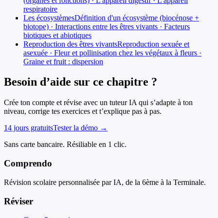
(organes et fonctions) · L'appareil digestif · L'appareil
respiratoire
Les écosystèmes
Définition d'un écosystème (biocénose +
biotope) · Interactions entre les êtres vivants · Facteurs
biotiques et abiotiques
Reproduction des êtres vivants
Reproduction sexuée et
asexuée · Fleur et pollinisation chez les végétaux à fleurs ·
Graine et fruit : dispersion
Besoin d’aide sur ce chapitre ?
Crée ton compte et révise avec un tuteur IA qui s’adapte à ton
niveau, corrige tes exercices et t’explique pas à pas.
14 jours gratuits
Tester la démo →
Sans carte bancaire. Résiliable en 1 clic.
Comprendo
Révision scolaire personnalisée par IA, de la 6ème à la Terminale.
Réviser