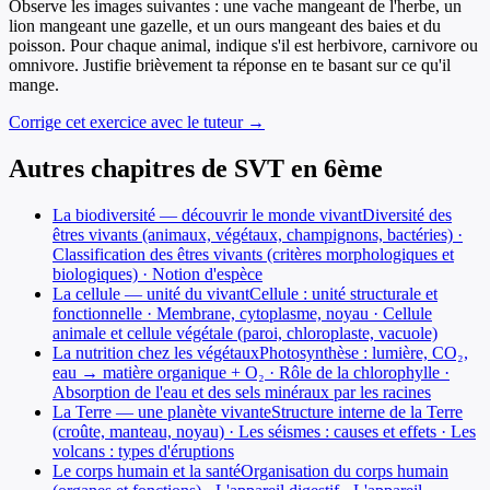
Observe les images suivantes : une vache mangeant de l'herbe, un
lion mangeant une gazelle, et un ours mangeant des baies et du
poisson. Pour chaque animal, indique s'il est herbivore, carnivore ou
omnivore. Justifie brièvement ta réponse en te basant sur ce qu'il
mange.
Corrige cet exercice avec le tuteur →
Autres chapitres de
SVT
en
6ème
La biodiversité — découvrir le monde vivant
Diversité des
êtres vivants (animaux, végétaux, champignons, bactéries) ·
Classification des êtres vivants (critères morphologiques et
biologiques) · Notion d'espèce
La cellule — unité du vivant
Cellule : unité structurale et
fonctionnelle · Membrane, cytoplasme, noyau · Cellule
animale et cellule végétale (paroi, chloroplaste, vacuole)
La nutrition chez les végétaux
Photosynthèse : lumière, CO₂,
eau → matière organique + O₂ · Rôle de la chlorophylle ·
Absorption de l'eau et des sels minéraux par les racines
La Terre — une planète vivante
Structure interne de la Terre
(croûte, manteau, noyau) · Les séismes : causes et effets · Les
volcans : types d'éruptions
Le corps humain et la santé
Organisation du corps humain