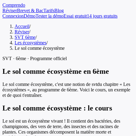
Comprendo
Réviser
Brevet & Bac
Tarifs
Blog
Connexion
Démo
Tester la démo
Essai gratuit
14 jours gratuits
Accueil
/
Réviser
/
SVT 6ème
/
Les écosystèmes
/
Le sol comme écosystème
SVT
·
6ème
· Programme officiel
Le sol comme écosystème
en
6ème
Le sol comme écosystème
, c'est une notion de
svt
du chapitre «
Les
écosystèmes
», au programme de
6ème
. Voici le cours, un exemple
et de quoi t'entraîner.
Le sol comme écosystème
: le cours
Le sol est un écosystème vivant ! Il contient des bactéries, des
champignons, des vers de terre, des insectes et des racines de
plantes. Ces organismes décomposent la matière morte et