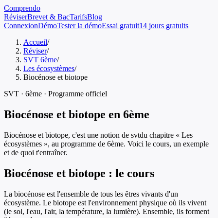
Comprendo
Réviser
Brevet & Bac
Tarifs
Blog
Connexion
Démo
Tester la démo
Essai gratuit
14 jours gratuits
Accueil
/
Réviser
/
SVT 6ème
/
Les écosystèmes
/
Biocénose et biotope
SVT
·
6ème
· Programme officiel
Biocénose et biotope
en
6ème
Biocénose et biotope
, c'est une notion de
svt
du chapitre «
Les
écosystèmes
», au programme de
6ème
. Voici le cours, un exemple
et de quoi t'entraîner.
Biocénose et biotope
: le cours
La biocénose est l'ensemble de tous les êtres vivants d'un
écosystème. Le biotope est l'environnement physique où ils vivent
(le sol, l'eau, l'air, la température, la lumière). Ensemble, ils forment