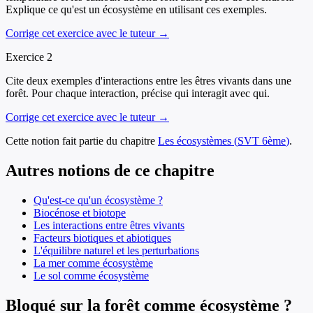
Explique ce qu'est un écosystème en utilisant ces exemples.
Corrige cet exercice avec le tuteur →
Exercice
2
Cite deux exemples d'interactions entre les êtres vivants dans une
forêt. Pour chaque interaction, précise qui interagit avec qui.
Corrige cet exercice avec le tuteur →
Cette notion fait partie du chapitre
Les écosystèmes
(
SVT
6ème
)
.
Autres notions de ce chapitre
Qu'est-ce qu'un écosystème ?
Biocénose et biotope
Les interactions entre êtres vivants
Facteurs biotiques et abiotiques
L'équilibre naturel et les perturbations
La mer comme écosystème
Le sol comme écosystème
Bloqué sur la forêt comme écosystème ?