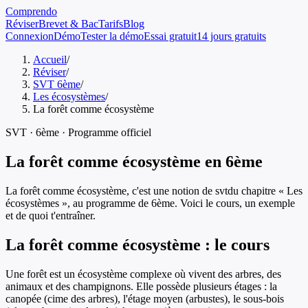
Comprendo
Réviser
Brevet & Bac
Tarifs
Blog
Connexion
Démo
Tester la démo
Essai gratuit
14 jours gratuits
Accueil
/
Réviser
/
SVT 6ème
/
Les écosystèmes
/
La forêt comme écosystème
SVT
·
6ème
· Programme officiel
La forêt comme écosystème
en
6ème
La forêt comme écosystème
, c'est une notion de
svt
du chapitre «
Les
écosystèmes
», au programme de
6ème
. Voici le cours, un exemple
et de quoi t'entraîner.
La forêt comme écosystème
: le cours
Une forêt est un écosystème complexe où vivent des arbres, des
animaux et des champignons. Elle possède plusieurs étages : la
canopée (cime des arbres), l'étage moyen (arbustes), le sous-bois