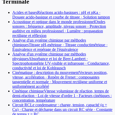
Terminale
Acides et bases
Réactions acido-basiques : pH et pKa ·
Dosage acido-basique et courbe de titrage · Solution tampon
Acoustique et optique dans le monde professionnel
Ondes
sonores : fréquence, amplitude, niveau sonore · Protection
auditive en milieu professionnel · Lumière : propagation
rectiligne et réflexion
Analyse d'un système chimique par méthodes
chimiques
Titrage pH-métrique · Titrage conductimétrique ·
Équivalence et repérage de l'équivalence
Analyse d'un système chimique par méthodes
physiques
Absorbance et loi de Beer-Lambert ·
Spectrophotométrie UV-visible et infrarouge · Conductance,
conductivité et loi de Kohlrausch
Cinématique : description du mouvement
Vecteurs position,
vitesse, accélération · Repère de Frenet : composantes
tangentielle et normale · Mouvement rectiligne uniforme et
uniformément accéléré
Cinétique chimique
Vitesse volumique de réaction, temps de
demi-réaction · Loi de vitesse d'ordre 1 · Facteurs cinétiques :
concentration, température
Circuit RC
Le condensateur : charge, tension, capacité (q =
Cu) · Charge et décharge dans un circuit RC série · Constante
de temps τ = RC