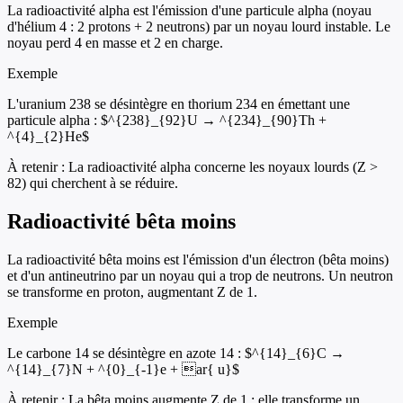
La radioactivité alpha est l'émission d'une particule alpha (noyau
d'hélium 4 : 2 protons + 2 neutrons) par un noyau lourd instable. Le
noyau perd 4 en masse et 2 en charge.
Exemple
L'uranium 238 se désintègre en thorium 234 en émettant une
particule alpha : $^{238}_{92}U → ^{234}_{90}Th +
^{4}_{2}He$
À retenir :
La radioactivité alpha concerne les noyaux lourds (Z >
82) qui cherchent à se réduire.
Radioactivité bêta moins
La radioactivité bêta moins est l'émission d'un électron (bêta moins)
et d'un antineutrino par un noyau qui a trop de neutrons. Un neutron
se transforme en proton, augmentant Z de 1.
Exemple
Le carbone 14 se désintègre en azote 14 : $^{14}_{6}C →
^{14}_{7}N + ^{0}_{-1}e + ar{ u}$
À retenir :
La bêta moins augmente Z de 1 : elle transforme un