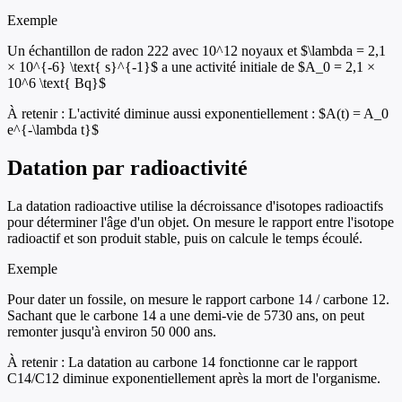
Exemple
Un échantillon de radon 222 avec 10^12 noyaux et $\lambda = 2,1
× 10^{-6} \text{ s}^{-1}$ a une activité initiale de $A_0 = 2,1 ×
10^6 \text{ Bq}$
À retenir :
L'activité diminue aussi exponentiellement : $A(t) = A_0
e^{-\lambda t}$
Datation par radioactivité
La datation radioactive utilise la décroissance d'isotopes radioactifs
pour déterminer l'âge d'un objet. On mesure le rapport entre l'isotope
radioactif et son produit stable, puis on calcule le temps écoulé.
Exemple
Pour dater un fossile, on mesure le rapport carbone 14 / carbone 12.
Sachant que le carbone 14 a une demi-vie de 5730 ans, on peut
remonter jusqu'à environ 50 000 ans.
À retenir :
La datation au carbone 14 fonctionne car le rapport
C14/C12 diminue exponentiellement après la mort de l'organisme.