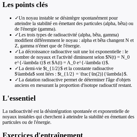
Les points clés
✓
Un noyau instable se désintègre spontanément pour
atteindre la stabilité en émettant des particules (alpha, bêta) ou
de l'énergie (gamma).
✓
Les trois types de radioactivité (alpha, bêta, gamma)
modifient différemment le noyau : alpha et bêta changent N et
Z, gamma n'émet que de l'énergie.
✓
La décroissance radioactive suit une loi exponentielle : le
nombre de noyaux et l'activité diminuent selon $N(t) = N_0
e^{-\lambda t}$ et $A(t) = A_0 e^{-\lambda t}$.
✓
La demi-vie $t_{1/2}$ et la constante radioactive
$\lambda$ sont liées : $t_{1/2} = \frac{\ln(2)}{\lambda}$.
✓
La datation radioactive permet de déterminer l'âge d'objets
anciens en mesurant la proportion d'isotope radioactif restant.
L'essentiel
La radioactivité est la désintégration spontanée et exponentielle de
noyaux instables qui cherchent à atteindre la stabilité en émettant des
particules ou de l'énergie.
Exercices d'entraînement