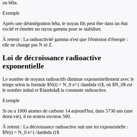
ou bêta.
Exemple
Après une désintégration bêta, le noyau fils peut être dans un état
excité et émettre un rayon gamma pour se stabiliser.
À retenir :
La radioactivité gamma n'est que l'émission d'énergie :
elle ne change pas N ni Z.
Loi de décroissance radioactive
exponentielle
Le nombre de noyaux radioactifs diminue exponentiellement avec le
temps selon la formule $N(t) = N_0 e^{-\lambda t}$, où $N_0$ est
le nombre initial et $\lambda$ la constante radioactive.
Exemple
Si on a 1000 atomes de carbone 14 aujourd'hui, dans 5730 ans (une
demi-vie), il en restera environ 500.
À retenir :
La décroissance radioactive suit une loi exponentielle :
$N(t) = N_0 e^{-\lambda t}$