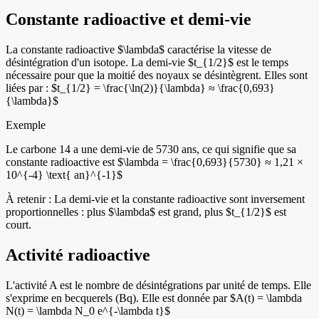
Constante radioactive et demi-vie
La constante radioactive $\lambda$ caractérise la vitesse de
désintégration d'un isotope. La demi-vie $t_{1/2}$ est le temps
nécessaire pour que la moitié des noyaux se désintègrent. Elles sont
liées par : $t_{1/2} = \frac{\ln(2)}{\lambda} ≈ \frac{0,693}
{\lambda}$
Exemple
Le carbone 14 a une demi-vie de 5730 ans, ce qui signifie que sa
constante radioactive est $\lambda = \frac{0,693}{5730} ≈ 1,21 ×
10^{-4} \text{ an}^{-1}$
À retenir :
La demi-vie et la constante radioactive sont inversement
proportionnelles : plus $\lambda$ est grand, plus $t_{1/2}$ est
court.
Activité radioactive
L'activité A est le nombre de désintégrations par unité de temps. Elle
s'exprime en becquerels (Bq). Elle est donnée par $A(t) = \lambda
N(t) = \lambda N_0 e^{-\lambda t}$