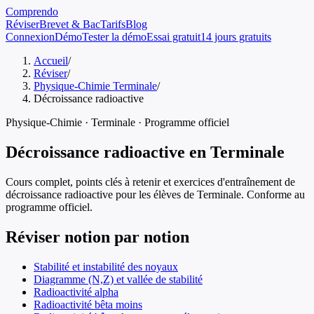
Comprendo
Réviser
Brevet & Bac
Tarifs
Blog
Connexion
Démo
Tester la démo
Essai gratuit
14 jours gratuits
Accueil
/
Réviser
/
Physique-Chimie Terminale
/
Décroissance radioactive
Physique-Chimie
·
Terminale
· Programme officiel
Décroissance radioactive
en
Terminale
Cours complet, points clés à retenir et exercices d'entraînement de
décroissance radioactive
pour les élèves de
Terminale
. Conforme au
programme officiel.
Réviser notion par notion
Stabilité et instabilité des noyaux
Diagramme (N,Z) et vallée de stabilité
Radioactivité alpha
Radioactivité bêta moins