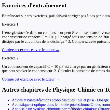
Exercices d'entraînement
Entraîne-toi sur ces exercices, puis fais-toi corriger pas à pas par le tut
Exercice
1
L'énergie stockée dans un condensateur peut être utilisée dans divers
condensateur de capacité C = 220 µF chargé sous une tension de 300 V.
dissipée par le circuit lors de la décharge ? 3. Comparez cette puiss
Corrige cet exercice avec le tuteur →
Exercice
2
Un condensateur de capacité C = 10 µF est chargé par un générateur de 
que peut stocker le condensateur. 2. Calculer la constante de temps du
Corrige cet exercice avec le tuteur →
Autres chapitres de
Physique-Chimie
en
T
Acides et bases
Réactions acido-basiques : pH et pKa · Dosage a
Acoustique et optique dans le monde professionnel
Ondes sonore
Analyse d'un système chimique par méthodes chimiques
Titrage