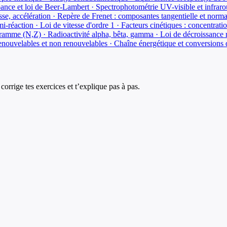
nce et loi de Beer-Lambert · Spectrophotométrie UV-visible et infraro
esse, accélération · Repère de Frenet : composantes tangentielle et nor
-réaction · Loi de vitesse d'ordre 1 · Facteurs cinétiques : concentrati
iagramme (N,Z) · Radioactivité alpha, bêta, gamma · Loi de décroissance
enouvelables et non renouvelables · Chaîne énergétique et conversions 
corrige tes exercices et t’explique pas à pas.