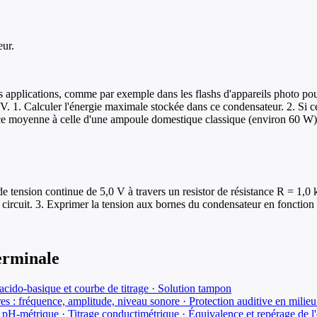
eur.
es applications, comme par exemple dans les flashs d'appareils photo p
 1. Calculer l'énergie maximale stockée dans ce condensateur. 2. Si ce
ance moyenne à celle d'une ampoule domestique classique (environ 60 W)
tension continue de 5,0 V à travers un resistor de résistance R = 1,0 kΩ
 circuit. 3. Exprimer la tension aux bornes du condensateur en fonction 
erminale
cido-basique et courbe de titrage · Solution tampon
s : fréquence, amplitude, niveau sonore · Protection auditive en milieu 
 pH-métrique · Titrage conductimétrique · Équivalence et repérage de l