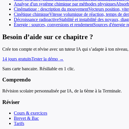
Analyse d'un système chimique par méthodes physiques
Absorba
Cinématique : description du mouvement
Vecteurs position, vit
Cinétique chimique
Vitesse volumique de réaction, temps de demi
Décroissance radioactive
Stabilité et instabilité des noyaux, d
Énergie : sources, conversions et rendement
Sources d'énergie r
Besoin d’aide sur ce chapitre ?
Crée ton compte et révise avec un tuteur IA qui s’adapte à ton niveau, 
14 jours gratuits
Tester la démo →
Sans carte bancaire. Résiliable en 1 clic.
Comprendo
Révision scolaire personnalisée par IA, de la 6ème à la Terminale.
Réviser
Cours & exercices
Brevet & Bac
Tarifs