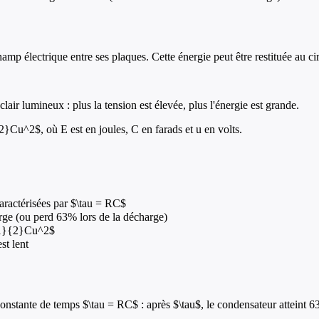
mp électrique entre ses plaques. Cette énergie peut être restituée au ci
air lumineux : plus la tension est élevée, plus l'énergie est grande.
}Cu^2$, où E est en joules, C en farads et u en volts.
aractérisées par $\tau = RC$
rge (ou perd 63% lors de la décharge)
c{1}{2}Cu^2$
st lent
stante de temps $\tau = RC$ : après $\tau$, le condensateur atteint 63