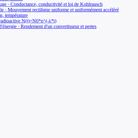
uge · Conductance, conductivité et loi de Kohlrausch
male · Mouvement rectiligne uniforme et uniformément accéléré
on, température
 radioactive N(t)=N0*e^(-λ*t)
d'énergie · Rendement d'un convertisseur et pertes