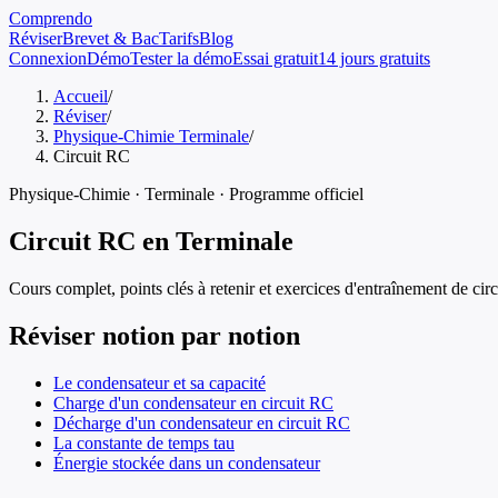
Comprendo
Réviser
Brevet & Bac
Tarifs
Blog
Connexion
Démo
Tester la démo
Essai gratuit
14 jours gratuits
Accueil
/
Réviser
/
Physique-Chimie Terminale
/
Circuit RC
Physique-Chimie
·
Terminale
· Programme officiel
Circuit RC
en
Terminale
Cours complet, points clés à retenir et exercices d'entraînement de
circ
Réviser notion par notion
Le condensateur et sa capacité
Charge d'un condensateur en circuit RC
Décharge d'un condensateur en circuit RC
La constante de temps tau
Énergie stockée dans un condensateur