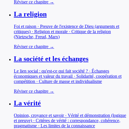
Réviser ce chapitre →
La religion
Foi et raison · Preuve de l'existence de Dieu (arguments et
critiques) · Religion et morale · Critique de la religion
(Nietzsche, Freud, Marx)
Réviser ce chapitre →
La société et les échanges
Le lien social : qu'est-ce qui fait société ? · Échanges
économiques et valeur du travail · Solidarité, coopération et
compétition · Culture de masse et individualisme
Réviser ce chapitre →
La vérité
Opinion, croyance et savoir · Vérité et démonstration (logique
et preuve) · Critères de vérité : correspondance, cohérence,
pragmatisme · Les limites de la connaissance