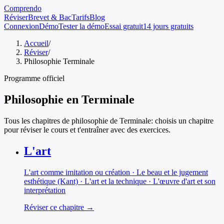
Comprendo
Réviser
Brevet & Bac
Tarifs
Blog
Connexion
Démo
Tester la démo
Essai gratuit
14 jours gratuits
Accueil
/
Réviser
/
Philosophie Terminale
Programme officiel
Philosophie
en
Terminale
Tous les chapitres de
philosophie
de
Terminale
: choisis un chapitre
pour réviser le cours et t'entraîner avec des exercices.
L'art
L'art comme imitation ou création · Le beau et le jugement
esthétique (Kant) · L'art et la technique · L'œuvre d'art et son
interprétation
Réviser ce chapitre →