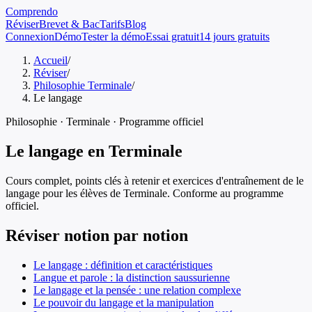
Comprendo
Réviser
Brevet & Bac
Tarifs
Blog
Connexion
Démo
Tester la démo
Essai gratuit
14 jours gratuits
Accueil
/
Réviser
/
Philosophie Terminale
/
Le langage
Philosophie
·
Terminale
· Programme officiel
Le langage
en
Terminale
Cours complet, points clés à retenir et exercices d'entraînement de
le
langage
pour les élèves de
Terminale
. Conforme au programme
officiel.
Réviser notion par notion
Le langage : définition et caractéristiques
Langue et parole : la distinction saussurienne
Le langage et la pensée : une relation complexe
Le pouvoir du langage et la manipulation