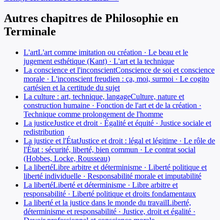
Autres chapitres de
Philosophie
en
Terminale
L'art
L'art comme imitation ou création · Le beau et le
jugement esthétique (Kant) · L'art et la technique
La conscience et l'inconscient
Conscience de soi et conscience
morale · L'inconscient freudien : ça, moi, surmoi · Le cogito
cartésien et la certitude du sujet
La culture : art, technique, langage
Culture, nature et
construction humaine · Fonction de l'art et de la création ·
Technique comme prolongement de l'homme
La justice
Justice et droit · Égalité et équité · Justice sociale et
redistribution
La justice et l'État
Justice et droit : légal et légitime · Le rôle de
l'État : sécurité, liberté, bien commun · Le contrat social
(Hobbes, Locke, Rousseau)
La liberté
Libre arbitre et déterminisme · Liberté politique et
liberté individuelle · Responsabilité morale et imputabilité
La liberté
Liberté et déterminisme · Libre arbitre et
responsabilité · Liberté politique et droits fondamentaux
La liberté et la justice dans le monde du travail
Liberté,
déterminisme et responsabilité · Justice, droit et égalité ·