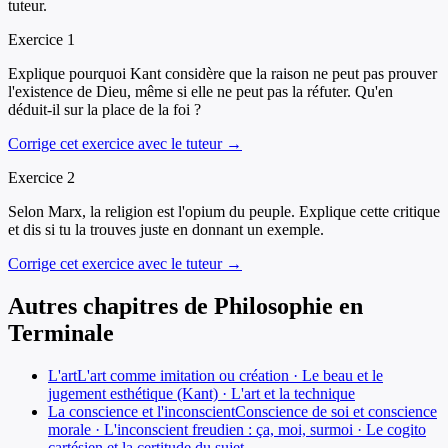
tuteur.
Exercice
1
Explique pourquoi Kant considère que la raison ne peut pas prouver
l'existence de Dieu, même si elle ne peut pas la réfuter. Qu'en
déduit-il sur la place de la foi ?
Corrige cet exercice avec le tuteur →
Exercice
2
Selon Marx, la religion est l'opium du peuple. Explique cette critique
et dis si tu la trouves juste en donnant un exemple.
Corrige cet exercice avec le tuteur →
Autres chapitres de
Philosophie
en
Terminale
L'art
L'art comme imitation ou création · Le beau et le
jugement esthétique (Kant) · L'art et la technique
La conscience et l'inconscient
Conscience de soi et conscience
morale · L'inconscient freudien : ça, moi, surmoi · Le cogito
cartésien et la certitude du sujet