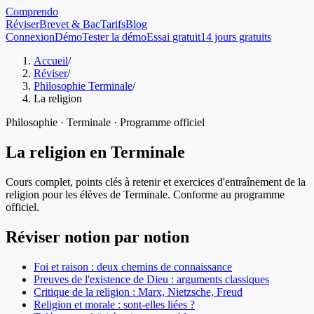
Comprendo
Réviser
Brevet & Bac
Tarifs
Blog
Connexion
Démo
Tester la démo
Essai gratuit
14 jours gratuits
Accueil
/
Réviser
/
Philosophie Terminale
/
La religion
Philosophie
·
Terminale
· Programme officiel
La religion
en
Terminale
Cours complet, points clés à retenir et exercices d'entraînement de
la
religion
pour les élèves de
Terminale
. Conforme au programme
officiel.
Réviser notion par notion
Foi et raison : deux chemins de connaissance
Preuves de l'existence de Dieu : arguments classiques
Critique de la religion : Marx, Nietzsche, Freud
Religion et morale : sont-elles liées ?