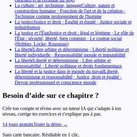
La culture : art, technique, langage
Culture, nature et
construction humaine · Fonction de l'art et de la création ·
Technique comme prolongement de l'homme
La justice
Justice et droit · Égalité et équité · Justice sociale et
redistribution
La justice et l'État
Justice et droit : légal et légitime · Le rôle de
l'État : sécurité, liberté, bien commun · Le contrat social
(Hobbes, Locke, Rousseau)
La liberté
Libre arbitre et déterminisme · Liberté politique et
liberté individuelle · Responsabilité morale et imputabilité
La liberté
Liberté et déterminisme · Libre arbitre et
responsabilité · Liberté politique et droits fondamentaux
La liberté et la justice dans le monde du travail
Liberté,
déterminisme et responsabilité · Justice, droit et égalité ·
Devoir professionnel et conscience morale
Besoin d’aide sur ce chapitre ?
Crée ton compte et révise avec un tuteur IA qui s’adapte à ton
niveau, corrige tes exercices et t’explique pas à pas.
14 jours gratuits
Tester la démo →
Sans carte bancaire. Résiliable en 1 clic.