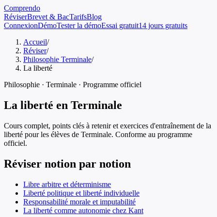
Comprendo
Réviser
Brevet & Bac
Tarifs
Blog
Connexion
Démo
Tester la démo
Essai gratuit
14 jours gratuits
Accueil
/
Réviser
/
Philosophie Terminale
/
La liberté
Philosophie
·
Terminale
· Programme officiel
La liberté
en
Terminale
Cours complet, points clés à retenir et exercices d'entraînement de
la
liberté
pour les élèves de
Terminale
. Conforme au programme
officiel.
Réviser notion par notion
Libre arbitre et déterminisme
Liberté politique et liberté individuelle
Responsabilité morale et imputabilité
La liberté comme autonomie chez Kant