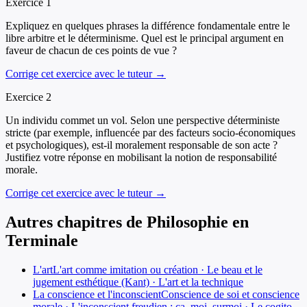
Exercice
1
Expliquez en quelques phrases la différence fondamentale entre le
libre arbitre et le déterminisme. Quel est le principal argument en
faveur de chacun de ces points de vue ?
Corrige cet exercice avec le tuteur →
Exercice
2
Un individu commet un vol. Selon une perspective déterministe
stricte (par exemple, influencée par des facteurs socio-économiques
et psychologiques), est-il moralement responsable de son acte ?
Justifiez votre réponse en mobilisant la notion de responsabilité
morale.
Corrige cet exercice avec le tuteur →
Autres chapitres de
Philosophie
en
Terminale
L'art
L'art comme imitation ou création · Le beau et le
jugement esthétique (Kant) · L'art et la technique
La conscience et l'inconscient
Conscience de soi et conscience
morale · L'inconscient freudien : ça, moi, surmoi · Le cogito