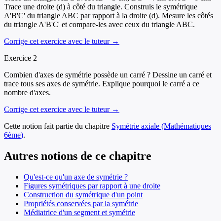
Trace une droite (d) à côté du triangle. Construis le symétrique
A'B'C' du triangle ABC par rapport à la droite (d). Mesure les côtés
du triangle A'B'C' et compare-les avec ceux du triangle ABC.
Corrige cet exercice avec le tuteur →
Exercice
2
Combien d'axes de symétrie possède un carré ? Dessine un carré et
trace tous ses axes de symétrie. Explique pourquoi le carré a ce
nombre d'axes.
Corrige cet exercice avec le tuteur →
Cette notion fait partie du chapitre
Symétrie axiale
(
Mathématiques
6ème
)
.
Autres notions de ce chapitre
Qu'est-ce qu'un axe de symétrie ?
Figures symétriques par rapport à une droite
Construction du symétrique d'un point
Propriétés conservées par la symétrie
Médiatrice d'un segment et symétrie