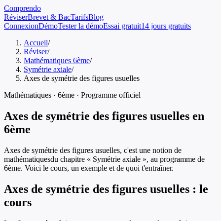
Comprendo
Réviser
Brevet & Bac
Tarifs
Blog
Connexion
Démo
Tester la démo
Essai gratuit
14 jours gratuits
Accueil
/
Réviser
/
Mathématiques 6ème
/
Symétrie axiale
/
Axes de symétrie des figures usuelles
Mathématiques
·
6ème
· Programme officiel
Axes de symétrie des figures usuelles
en
6ème
Axes de symétrie des figures usuelles
, c'est une notion de
mathématiques
du chapitre «
Symétrie axiale
», au programme de
6ème
. Voici le cours, un exemple et de quoi t'entraîner.
Axes de symétrie des figures usuelles
: le
cours