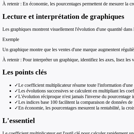
À retenir :
En économie, les pourcentages permettent de mesurer la croi
Lecture et interprétation de graphiques
Les graphiques montrent visuellement l'évolution d'une quantité dans le
Exemple
Un graphique montre que les ventes d'une marque augmentent régulièreme
À retenir :
Pour interpréter un graphique, identifiez les axes, lisez les 
Les points clés
✓
Le coefficient multiplicateur résume toute l'information d'un
✓
Les évolutions successives se calculent en multipliant les coe
✓
L'évolution réciproque n'est jamais l'inverse du pourcentage in
✓
Les indices base 100 facilitent la comparaison de données de 
✓
En économie, les pourcentages mesurent la rentabilité, la crois
L'essentiel
Le coefficient multiplicateur est l'outil clé pour calculer rapidement un