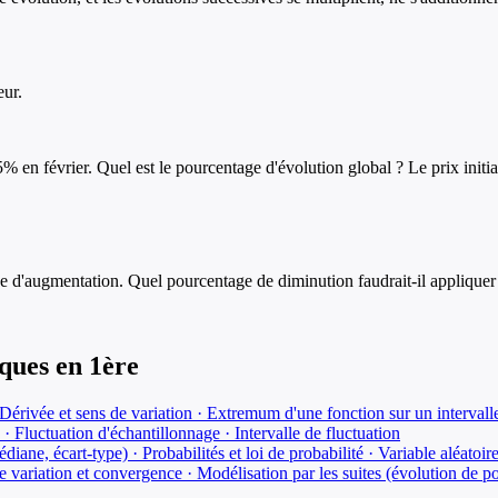
eur.
n février. Quel est le pourcentage d'évolution global ? Le prix initial d
e d'augmentation. Quel pourcentage de diminution faudrait-il appliquer
ques
en
1ère
érivée et sens de variation · Extremum d'une fonction sur un intervall
· Fluctuation d'échantillonnage · Intervalle de fluctuation
diane, écart-type) · Probabilités et loi de probabilité · Variable aléato
e variation et convergence · Modélisation par les suites (évolution de po