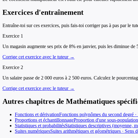
Exercices d'entraînement
Entraîne-toi sur ces exercices, puis fais-toi corriger pas à pas par le tut
Exercice
1
Un magasin augmente ses prix de 8% en janvier, puis les diminue de 5% e
Corrige cet exercice avec le tuteur →
Exercice
2
Un salaire passe de 2 000 euros à 2 500 euros. Calculez le pourcentag
Corrige cet exercice avec le tuteur →
Autres chapitres de
Mathématiques spécifi
Fonctions et dérivation
Fonctions polynômes du second degré · D
Proportions et échantillonnage
Proportion d'une sous-population 
Statistiques et probabilités
Statistiques descriptives (moyenne, mé
Suites numériques
Suites arithmétiques et géométriques · Sens d