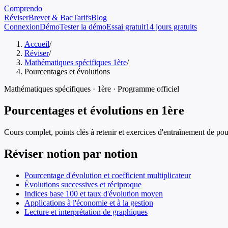
Comprendo
Réviser
Brevet & Bac
Tarifs
Blog
Connexion
Démo
Tester la démo
Essai gratuit
14 jours gratuits
Accueil
/
Réviser
/
Mathématiques spécifiques 1ère
/
Pourcentages et évolutions
Mathématiques spécifiques
·
1ère
· Programme officiel
Pourcentages et évolutions
en
1ère
Cours complet, points clés à retenir et exercices d'entraînement de
pou
Réviser notion par notion
Pourcentage d'évolution et coefficient multiplicateur
Évolutions successives et réciproque
Indices base 100 et taux d'évolution moyen
Applications à l'économie et à la gestion
Lecture et interprétation de graphiques