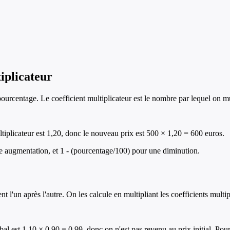
iplicateur
centage. Le coefficient multiplicateur est le nombre par lequel on multip
iplicateur est 1,20, donc le nouveau prix est 500 × 1,20 = 600 euros.
e augmentation, et 1 - (pourcentage/100) pour une diminution.
l'un après l'autre. On les calcule en multipliant les coefficients multip
l est 1,10 × 0,90 = 0,99, donc on n'est pas revenu au prix initial. Pou