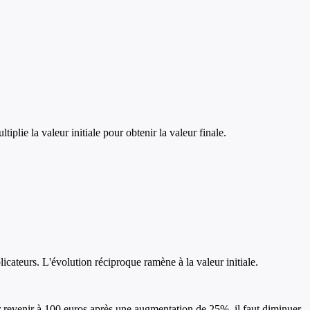
lie la valeur initiale pour obtenir la valeur finale.
licateurs. L'évolution réciproque ramène à la valeur initiale.
r revenir à 100 euros après une augmentation de 25%, il faut diminuer