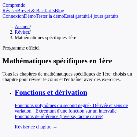
Comprendo
Réviser
Brevet & Bac
Tarifs
Blog
Connexion
Démo
Tester la démo
Essai gratuit
14 jours gratuits
Accueil
/
Réviser
/
Mathématiques spécifiques 1ère
Programme officiel
Mathématiques spécifiques
en
1ère
Tous les chapitres de
mathématiques spécifiques
de
1ère
: choisis un
chapitre pour réviser le cours et t'entraîner avec des exercices.
Fonctions et dérivation
Fonctions polynômes du second degré · Dérivée et sens de
variation · Extremum d'une fonction sur un intervalle ·
Fonctions de référence (inverse, racine carrée)
Réviser ce chapitre →