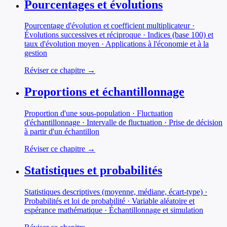
Pourcentages et évolutions
Pourcentage d'évolution et coefficient multiplicateur ·
Évolutions successives et réciproque · Indices (base 100) et
taux d'évolution moyen · Applications à l'économie et à la
gestion
Réviser ce chapitre →
Proportions et échantillonnage
Proportion d'une sous-population · Fluctuation
d'échantillonnage · Intervalle de fluctuation · Prise de décision
à partir d'un échantillon
Réviser ce chapitre →
Statistiques et probabilités
Statistiques descriptives (moyenne, médiane, écart-type) ·
Probabilités et loi de probabilité · Variable aléatoire et
espérance mathématique · Échantillonnage et simulation