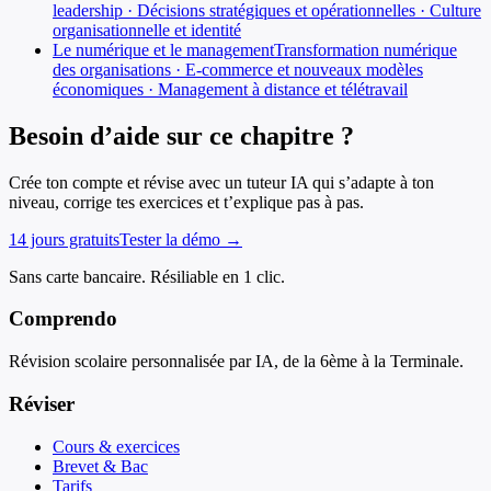
leadership · Décisions stratégiques et opérationnelles · Culture
organisationnelle et identité
Le numérique et le management
Transformation numérique
des organisations · E-commerce et nouveaux modèles
économiques · Management à distance et télétravail
Besoin d’aide sur ce chapitre ?
Crée ton compte et révise avec un tuteur IA qui s’adapte à ton
niveau, corrige tes exercices et t’explique pas à pas.
14 jours gratuits
Tester la démo →
Sans carte bancaire. Résiliable en 1 clic.
Comprendo
Révision scolaire personnalisée par IA, de la 6ème à la Terminale.
Réviser
Cours & exercices
Brevet & Bac
Tarifs