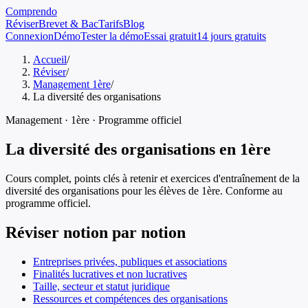
Comprendo
Réviser
Brevet & Bac
Tarifs
Blog
Connexion
Démo
Tester la démo
Essai gratuit
14 jours gratuits
Accueil
/
Réviser
/
Management 1ère
/
La diversité des organisations
Management
·
1ère
· Programme officiel
La diversité des organisations
en
1ère
Cours complet, points clés à retenir et exercices d'entraînement de
la
diversité des organisations
pour les élèves de
1ère
. Conforme au
programme officiel.
Réviser notion par notion
Entreprises privées, publiques et associations
Finalités lucratives et non lucratives
Taille, secteur et statut juridique
Ressources et compétences des organisations