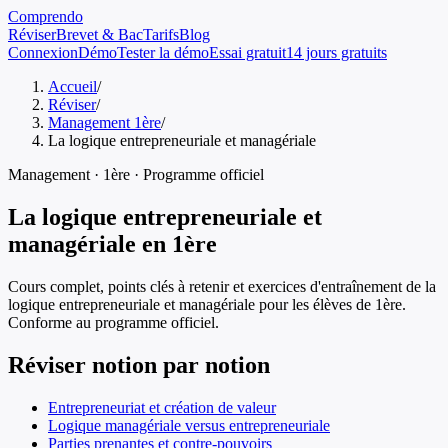
Comprendo
Réviser
Brevet & Bac
Tarifs
Blog
Connexion
Démo
Tester la démo
Essai gratuit
14 jours gratuits
Accueil
/
Réviser
/
Management 1ère
/
La logique entrepreneuriale et managériale
Management
·
1ère
· Programme officiel
La logique entrepreneuriale et
managériale
en
1ère
Cours complet, points clés à retenir et exercices d'entraînement de
la
logique entrepreneuriale et managériale
pour les élèves de
1ère
.
Conforme au programme officiel.
Réviser notion par notion
Entrepreneuriat et création de valeur
Logique managériale versus entrepreneuriale
Parties prenantes et contre-pouvoirs