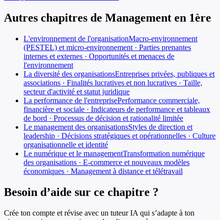
Autres chapitres de
Management
en
1ère
L'environnement de l'organisation
Macro-environnement
(PESTEL) et micro-environnement · Parties prenantes
internes et externes · Opportunités et menaces de
l'environnement
La diversité des organisations
Entreprises privées, publiques et
associations · Finalités lucratives et non lucratives · Taille,
secteur d'activité et statut juridique
La performance de l'entreprise
Performance commerciale,
financière et sociale · Indicateurs de performance et tableaux
de bord · Processus de décision et rationalité limitée
Le management des organisations
Styles de direction et
leadership · Décisions stratégiques et opérationnelles · Culture
organisationnelle et identité
Le numérique et le management
Transformation numérique
des organisations · E-commerce et nouveaux modèles
économiques · Management à distance et télétravail
Besoin d’aide sur ce chapitre ?
Crée ton compte et révise avec un tuteur IA qui s’adapte à ton