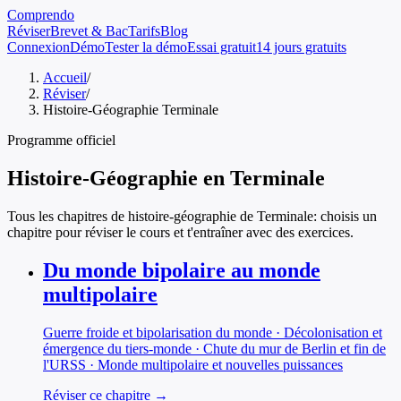
Comprendo
Réviser
Brevet & Bac
Tarifs
Blog
Connexion
Démo
Tester la démo
Essai gratuit
14 jours gratuits
Accueil
/
Réviser
/
Histoire-Géographie Terminale
Programme officiel
Histoire-Géographie
en
Terminale
Tous les chapitres de
histoire-géographie
de
Terminale
: choisis un
chapitre pour réviser le cours et t'entraîner avec des exercices.
Du monde bipolaire au monde
multipolaire
Guerre froide et bipolarisation du monde · Décolonisation et
émergence du tiers-monde · Chute du mur de Berlin et fin de
l'URSS · Monde multipolaire et nouvelles puissances
Réviser ce chapitre →