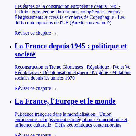
Les étapes de la construction européenne depuis 1945 ·
L'Union européenne : institutions, compétences, enjeux ·
Élargissements successifs et critères de Copenhague · Les
défis contemporains de l'UE (Brexit, souveraineté)
Réviser ce chapitre →
La France depuis 1945 : politique et
société
Reconstruction et Trente Glorieuses · République : IVe et Ve
Républiques · Décolonisation et guerre d'Algérie · Mutations
sociales depuis les années 1970
Réviser ce chapitre →
La France, l'Europe et le monde
Puissance française dans la mondialisation · Union
européenne : élargissement et intégration · Francophonie et
influence culturelle · Défis géopolitiques contemporains
Réviser ce chapitre →