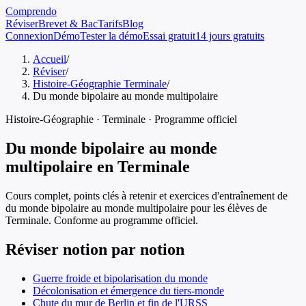
Comprendo
Réviser
Brevet & Bac
Tarifs
Blog
Connexion
Démo
Tester la démo
Essai gratuit
14 jours gratuits
Accueil
/
Réviser
/
Histoire-Géographie Terminale
/
Du monde bipolaire au monde multipolaire
Histoire-Géographie
·
Terminale
· Programme officiel
Du monde bipolaire au monde
multipolaire
en
Terminale
Cours complet, points clés à retenir et exercices d'entraînement de
du monde bipolaire au monde multipolaire
pour les élèves de
Terminale
. Conforme au programme officiel.
Réviser notion par notion
Guerre froide et bipolarisation du monde
Décolonisation et émergence du tiers-monde
Chute du mur de Berlin et fin de l'URSS