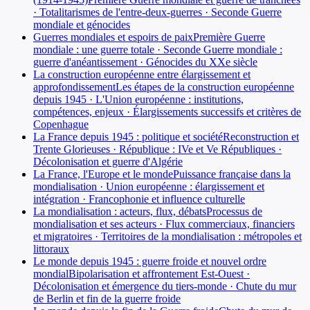
· Totalitarismes de l'entre-deux-guerres · Seconde Guerre
mondiale et génocides
Guerres mondiales et espoirs de paix
Première Guerre
mondiale : une guerre totale · Seconde Guerre mondiale :
guerre d'anéantissement · Génocides du XXe siècle
La construction européenne entre élargissement et
approfondissement
Les étapes de la construction européenne
depuis 1945 · L'Union européenne : institutions,
compétences, enjeux · Élargissements successifs et critères de
Copenhague
La France depuis 1945 : politique et société
Reconstruction et
Trente Glorieuses · République : IVe et Ve Républiques ·
Décolonisation et guerre d'Algérie
La France, l'Europe et le monde
Puissance française dans la
mondialisation · Union européenne : élargissement et
intégration · Francophonie et influence culturelle
La mondialisation : acteurs, flux, débats
Processus de
mondialisation et ses acteurs · Flux commerciaux, financiers
et migratoires · Territoires de la mondialisation : métropoles et
littoraux
Le monde depuis 1945 : guerre froide et nouvel ordre
mondial
Bipolarisation et affrontement Est-Ouest ·
Décolonisation et émergence du tiers-monde · Chute du mur
de Berlin et fin de la guerre froide