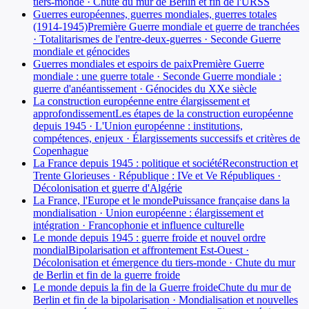
tiers-monde · Chute du mur de Berlin et fin de l'URSS
Guerres européennes, guerres mondiales, guerres totales
(1914-1945)
Première Guerre mondiale et guerre de tranchées
· Totalitarismes de l'entre-deux-guerres · Seconde Guerre
mondiale et génocides
Guerres mondiales et espoirs de paix
Première Guerre
mondiale : une guerre totale · Seconde Guerre mondiale :
guerre d'anéantissement · Génocides du XXe siècle
La construction européenne entre élargissement et
approfondissement
Les étapes de la construction européenne
depuis 1945 · L'Union européenne : institutions,
compétences, enjeux · Élargissements successifs et critères de
Copenhague
La France depuis 1945 : politique et société
Reconstruction et
Trente Glorieuses · République : IVe et Ve Républiques ·
Décolonisation et guerre d'Algérie
La France, l'Europe et le monde
Puissance française dans la
mondialisation · Union européenne : élargissement et
intégration · Francophonie et influence culturelle
Le monde depuis 1945 : guerre froide et nouvel ordre
mondial
Bipolarisation et affrontement Est-Ouest ·
Décolonisation et émergence du tiers-monde · Chute du mur
de Berlin et fin de la guerre froide
Le monde depuis la fin de la Guerre froide
Chute du mur de
Berlin et fin de la bipolarisation · Mondialisation et nouvelles