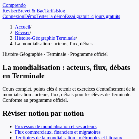
Comprendo
Réviser
Brevet & Bac
Tarifs
Blog
Connexion
Démo
Tester la démo
Essai gratuit
14 jours gratuits
Accueil
/
Réviser
/
Histoire-Géographie Terminale
/
La mondialisation : acteurs, flux, débats
Histoire-Géographie
·
Terminale
· Programme officiel
La mondialisation : acteurs, flux, débats
en
Terminale
Cours complet, points clés à retenir et exercices d'entraînement de
la
mondialisation : acteurs, flux, débats
pour les élèves de
Terminale
.
Conforme au programme officiel.
Réviser notion par notion
Processus de mondialisation et ses acteurs
Flux commerciaux, financiers et migratoires
Territoires de la mondialisation : métropoles et littoraux