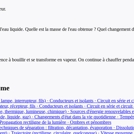
eur.
'eau liquide. Quelle est la masse de l'eau obtenue ? Quel changement d'é
ce à bouillir et se transforme en vapeur. On continue à chauffer pendan
ème
 lampe, interrupteur, fils) · Conducteurs et isolants · Circuit en série et c
teur, récepteur, fils · Conducteurs et isolants · Circuit en série et circuit
que, thermique, lumineuse, chimique) · Sources d'énergie renouvelables 
olide, liquide, gaz) · Changements d'état dans la vie quotidienne · Tempé
 · Propagation rectiligne de la lumière · Ombres et pénombres
niques de séparation : filtration, décantation, évaporation · Dissolutio
) · Trajectoire (rectiligne, circulaire, quelconque) · Vitesse moyenne 