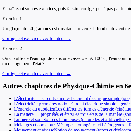
Entraîne-toi sur ces exercices, puis fais-toi corriger pas à pas par le tut
Exercice
1
Un glaçon de 50 grammes est mis dans un verre. Il fond et devient de l
Corrige cet exercice avec le tuteur →
Exercice
2
On chauffe de l'eau liquide dans une casserole. À 100°C, l'eau commen
du changement d'état ?
Corrige cet exercice avec le tuteur →
Autres chapitres de
Physique-Chimie
en
6
L'électricité — circuits simples
Le circuit électrique simple (pile,
L'électricité : premières notions
Circuit électrique simple : généra
L'énergie au quotidien
Les différentes formes d'énergie (cinéti
La matière — propriétés et états
Les trois états de la matière (s
Lumière et sons
Sources lumineuses (naturelles et artificielles)
Mélanges et corps purs
Mélanges homogènes et hétérogènes · Tech
Mouvement et vitesse
Notion de mouvement (repos et déplacement