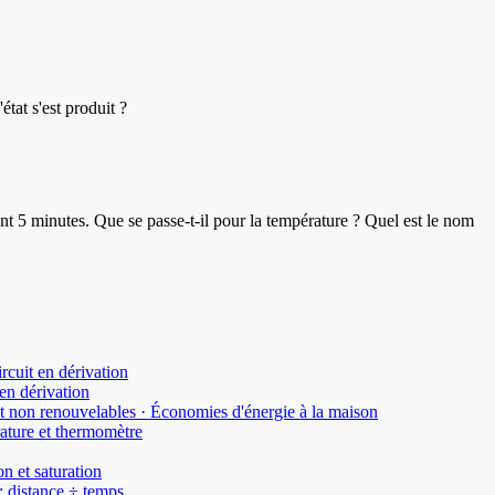
tat s'est produit ?
t 5 minutes. Que se passe-t-il pour la température ? Quel est le nom
ircuit en dérivation
 en dérivation
et non renouvelables · Économies d'énergie à la maison
rature et thermomètre
n et saturation
: distance ÷ temps