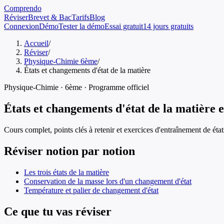
Comprendo
Réviser
Brevet & Bac
Tarifs
Blog
Connexion
Démo
Tester la démo
Essai gratuit
14 jours gratuits
Accueil
/
Réviser
/
Physique-Chimie 6ème
/
États et changements d'état de la matière
Physique-Chimie
·
6ème
· Programme officiel
États et changements d'état de la matière
Cours complet, points clés à retenir et exercices d'entraînement de
éta
Réviser notion par notion
Les trois états de la matière
Conservation de la masse lors d'un changement d'état
Température et palier de changement d'état
Ce que tu vas réviser