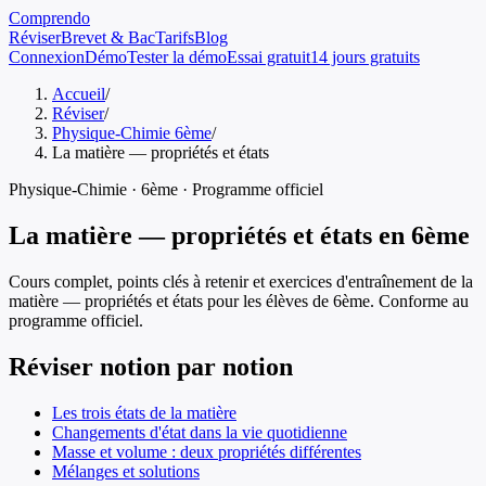
Comprendo
Réviser
Brevet & Bac
Tarifs
Blog
Connexion
Démo
Tester la démo
Essai gratuit
14 jours gratuits
Accueil
/
Réviser
/
Physique-Chimie 6ème
/
La matière — propriétés et états
Physique-Chimie
·
6ème
· Programme officiel
La matière — propriétés et états
en
6ème
Cours complet, points clés à retenir et exercices d'entraînement de
la
matière — propriétés et états
pour les élèves de
6ème
. Conforme au
programme officiel.
Réviser notion par notion
Les trois états de la matière
Changements d'état dans la vie quotidienne
Masse et volume : deux propriétés différentes
Mélanges et solutions