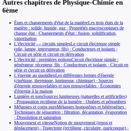
Autres chapitres de
Physique-Chimie
en
6ème
États et changements d'état de la matière
Les trois états de la
matière : solide, liquide, gaz · Propriétés macroscopiques de
chaque état · Changements d'état : fusion, solidification,
vaporisation
L'électricité — circuits simples
Le circuit électrique simple
(pile, lampe, interrupteur, fils) · Conducteurs et isolants ·
Circuit en série et circuit en dérivation
L'électricité : premières notions
Circuit électrique simple :
générateur, récepteur, fils · Conducteurs et isolants · Circuit en
série et circuit en dérivation
L'énergie au quotidien
Les différentes formes d'énergie
(cinétique, thermique, lumineuse, chimique) · Sources
d'énergie renouvelables et non renouvelables · Économies
d'énergie à la maison
Lumière et sons
Sources lumineuses (naturelles et artificielles)
· Propagation rectiligne de la lumière · Ombres et pénombres
Mélanges et corps purs
Mélanges homogènes et hétérogènes ·
Techniques de séparation : filtration, décantation, évaporation
· Dissolution et saturation
Mouvement et vitesse
Notion de mouvement (repos et
déplacement) · Trajectoire (rectiligne, circulaire, quelconque) ·