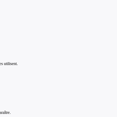
s utilisent.
raître.