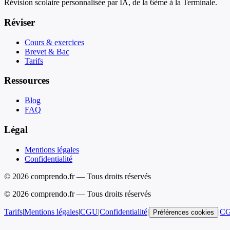
Révision scolaire personnalisée par IA, de la 6ème à la Terminale.
Réviser
Cours & exercices
Brevet & Bac
Tarifs
Ressources
Blog
FAQ
Légal
Mentions légales
Confidentialité
© 2026 comprendo.fr — Tous droits réservés
©
2026
comprendo.fr — Tous droits réservés
Tarifs
|
Mentions légales
|
CGU
|
Confidentialité
|
|
C
Préférences cookies