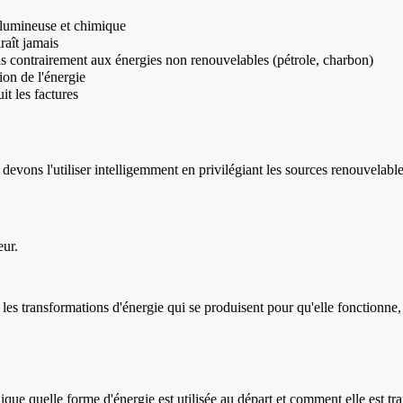
, lumineuse et chimique
raît jamais
pas contrairement aux énergies non renouvelables (pétrole, charbon)
ion de l'énergie
t les factures
evons l'utiliser intelligemment en privilégiant les sources renouvelable
eur.
s transformations d'énergie qui se produisent pour qu'elle fonctionne, e
lique quelle forme d'énergie est utilisée au départ et comment elle est tr