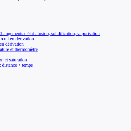
Changements d'état : fusion, solidification, vaporisation
ircuit en dérivation
 en dérivation
rature et thermomètre
n et saturation
: distance ÷ temps