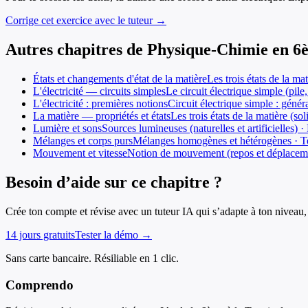
Corrige cet exercice avec le tuteur →
Autres chapitres de
Physique-Chimie
en
6
États et changements d'état de la matière
Les trois états de la ma
L'électricité — circuits simples
Le circuit électrique simple (pile,
L'électricité : premières notions
Circuit électrique simple : généra
La matière — propriétés et états
Les trois états de la matière (s
Lumière et sons
Sources lumineuses (naturelles et artificielles)
Mélanges et corps purs
Mélanges homogènes et hétérogènes · Tech
Mouvement et vitesse
Notion de mouvement (repos et déplacement
Besoin d’aide sur ce chapitre ?
Crée ton compte et révise avec un tuteur IA qui s’adapte à ton niveau, 
14 jours gratuits
Tester la démo →
Sans carte bancaire. Résiliable en 1 clic.
Comprendo