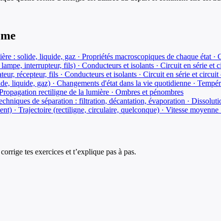
ème
tière : solide, liquide, gaz · Propriétés macroscopiques de chaque état · 
 lampe, interrupteur, fils) · Conducteurs et isolants · Circuit en série et c
teur, récepteur, fils · Conducteurs et isolants · Circuit en série et circuit
olide, liquide, gaz) · Changements d'état dans la vie quotidienne · Tempé
 · Propagation rectiligne de la lumière · Ombres et pénombres
niques de séparation : filtration, décantation, évaporation · Dissolutio
) · Trajectoire (rectiligne, circulaire, quelconque) · Vitesse moyenne 
corrige tes exercices et t’explique pas à pas.