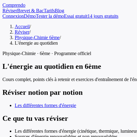
Comprendo
Réviser
Brevet & Bac
Tarifs
Blog
Connexion
Démo
Tester la démo
Essai gratuit
14 jours gratuits
Accueil
/
Réviser
/
Physique-Chimie 6ème
/
L'énergie au quotidien
Physique-Chimie
·
6ème
· Programme officiel
L'énergie au quotidien
en
6ème
Cours complet, points clés à retenir et exercices d'entraînement de
l'é
Réviser notion par notion
Les différentes formes d'énergie
Ce que tu vas réviser
Les différentes formes d'énergie (cinétique, thermique, lumineu
Sources d'énergie renouvelables et non renouvelables