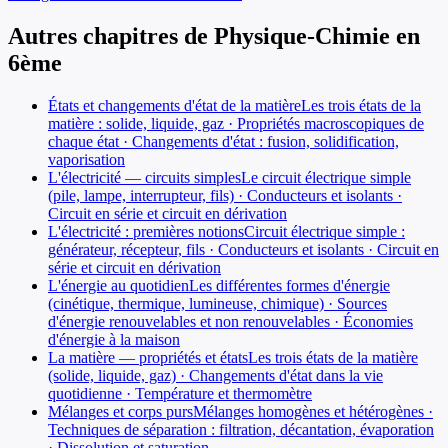
Autres chapitres de
Physique-Chimie
en
6ème
États et changements d'état de la matière
Les trois états de la
matière : solide, liquide, gaz · Propriétés macroscopiques de
chaque état · Changements d'état : fusion, solidification,
vaporisation
L'électricité — circuits simples
Le circuit électrique simple
(pile, lampe, interrupteur, fils) · Conducteurs et isolants ·
Circuit en série et circuit en dérivation
L'électricité : premières notions
Circuit électrique simple :
générateur, récepteur, fils · Conducteurs et isolants · Circuit en
série et circuit en dérivation
L'énergie au quotidien
Les différentes formes d'énergie
(cinétique, thermique, lumineuse, chimique) · Sources
d'énergie renouvelables et non renouvelables · Économies
d'énergie à la maison
La matière — propriétés et états
Les trois états de la matière
(solide, liquide, gaz) · Changements d'état dans la vie
quotidienne · Température et thermomètre
Mélanges et corps purs
Mélanges homogènes et hétérogènes ·
Techniques de séparation : filtration, décantation, évaporation
· Dissolution et saturation