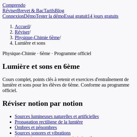
Comprendo
Réviser
Brevet & Bac
Tarifs
Blog
Connexion
Démo
Tester la démo
Essai gratuit
14 jours gratuits
Accueil
/
Réviser
/
Physique-Chimie 6ème
/
Lumière et sons
Physique-Chimie
·
6ème
· Programme officiel
Lumière et sons
en
6ème
Cours complet, points clés à retenir et exercices d'entraînement de
lumière et sons
pour les élèves de
6ème
. Conforme au programme
officiel.
Réviser notion par notion
Sources lumineuses naturelles et artificielles
Propagation rectiligne de la lumière
Ombres et pénombres
Sources sonores et vibrations