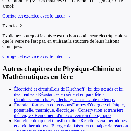
CO2 produite. (Masses molaires : C=12 g/mol, H=1 g/mol, O=16
g/mol)
Corrige cet exercice avec le tuteur →
Exercice
2
Expliquez pourquoi le cuivre est un bon conducteur électrique alors
que le verre ne l'est pas, en utilisant la structure de leurs liaisons
chimiques.
Corrige cet exercice avec le tuteur →
Autres chapitres de
Physique-Chimie et
Mathématiques
en
1ère
Électricité et circuits
Lois de Kirchhoff : loi des nœuds et loi
des mailles · Résistances en série et en parallèle ·
Condensateur : charge, décharge et constante de temps
Énergie : formes et conversions
Formes d'énergie : cinétique,
potentielle, thermique, électrique · Conservation et transfert
d'énergie · Rendement d'une conversion énergétique
Énergie chimique et transformations
Réactions exothermiques
et endothermiques · Énergie de liaison et enthalpie de réaction