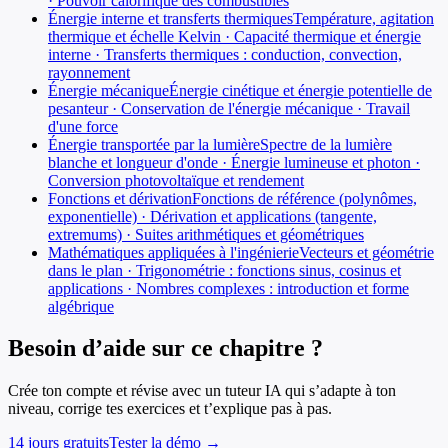
· Pouvoir calorifique des combustibles
Énergie interne et transferts thermiques
Température, agitation
thermique et échelle Kelvin · Capacité thermique et énergie
interne · Transferts thermiques : conduction, convection,
rayonnement
Énergie mécanique
Énergie cinétique et énergie potentielle de
pesanteur · Conservation de l'énergie mécanique · Travail
d'une force
Énergie transportée par la lumière
Spectre de la lumière
blanche et longueur d'onde · Énergie lumineuse et photon ·
Conversion photovoltaïque et rendement
Fonctions et dérivation
Fonctions de référence (polynômes,
exponentielle) · Dérivation et applications (tangente,
extremums) · Suites arithmétiques et géométriques
Mathématiques appliquées à l'ingénierie
Vecteurs et géométrie
dans le plan · Trigonométrie : fonctions sinus, cosinus et
applications · Nombres complexes : introduction et forme
algébrique
Besoin d’aide sur ce chapitre ?
Crée ton compte et révise avec un tuteur IA qui s’adapte à ton
niveau, corrige tes exercices et t’explique pas à pas.
14 jours gratuits
Tester la démo →