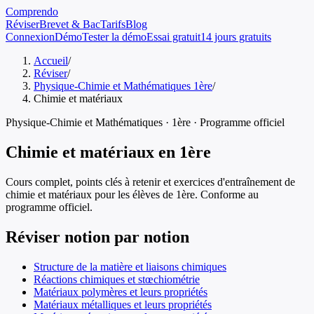
Comprendo
Réviser
Brevet & Bac
Tarifs
Blog
Connexion
Démo
Tester la démo
Essai gratuit
14 jours gratuits
Accueil
/
Réviser
/
Physique-Chimie et Mathématiques 1ère
/
Chimie et matériaux
Physique-Chimie et Mathématiques
·
1ère
· Programme officiel
Chimie et matériaux
en
1ère
Cours complet, points clés à retenir et exercices d'entraînement de
chimie et matériaux
pour les élèves de
1ère
. Conforme au
programme officiel.
Réviser notion par notion
Structure de la matière et liaisons chimiques
Réactions chimiques et stœchiométrie
Matériaux polymères et leurs propriétés
Matériaux métalliques et leurs propriétés