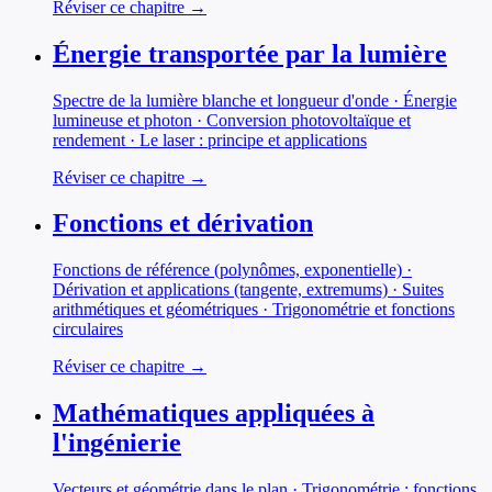
Réviser ce chapitre →
Énergie transportée par la lumière
Spectre de la lumière blanche et longueur d'onde · Énergie
lumineuse et photon · Conversion photovoltaïque et
rendement · Le laser : principe et applications
Réviser ce chapitre →
Fonctions et dérivation
Fonctions de référence (polynômes, exponentielle) ·
Dérivation et applications (tangente, extremums) · Suites
arithmétiques et géométriques · Trigonométrie et fonctions
circulaires
Réviser ce chapitre →
Mathématiques appliquées à
l'ingénierie
Vecteurs et géométrie dans le plan · Trigonométrie : fonctions