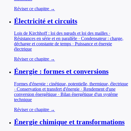
Réviser ce chapitre →
Électricité et circuits
Lois de Kirchhoff : loi des nœuds et loi des mailles ·
Résistances en série et en parallèle · Condensateur : charge,
décharge et constante de temps · Puissance et énergie
électrique
Réviser ce chapitre →
Énergie : formes et conversions
Formes d'énergie : cinétique, potentielle, thermique, électrique
· Conservation et transfert d'énergie · Rendement d'une
conversion énergétique · Bilan énergétique d'un système
technique
Réviser ce chapitre →
Énergie chimique et transformations