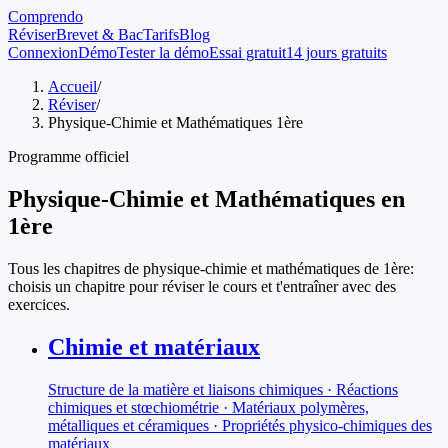
Comprendo
Réviser
Brevet & Bac
Tarifs
Blog
Connexion
Démo
Tester la démo
Essai gratuit
14 jours gratuits
Accueil
/
Réviser
/
Physique-Chimie et Mathématiques 1ère
Programme officiel
Physique-Chimie et Mathématiques
en
1ère
Tous les chapitres de
physique-chimie et mathématiques
de
1ère
:
choisis un chapitre pour réviser le cours et t'entraîner avec des
exercices.
Chimie et matériaux
Structure de la matière et liaisons chimiques · Réactions
chimiques et stœchiométrie · Matériaux polymères,
métalliques et céramiques · Propriétés physico-chimiques des
matériaux