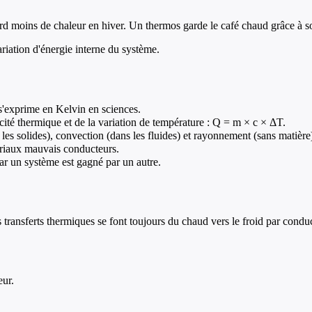
rd moins de chaleur en hiver. Un thermos garde le café chaud grâce à so
ariation d'énergie interne du système.
 s'exprime en Kelvin en sciences.
ité thermique et de la variation de température : Q = m × c × ΔT.
 les solides), convection (dans les fluides) et rayonnement (sans matière
tériaux mauvais conducteurs.
par un système est gagné par un autre.
s transferts thermiques se font toujours du chaud vers le froid par con
eur.