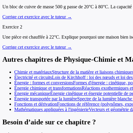
Un bloc de cuivre de masse 500 g passe de 20°C à 80°C. La capacité t
Corrige cet exercice avec le tuteur →
Exercice
2
Une pièce est chauffée à 22°C. Explique pourquoi une maison bien iso
Corrige cet exercice avec le tuteur →
Autres chapitres de
Physique-Chimie et M
Chimie et matériaux
Structure de la matière et liaisons chimiqu
Électricité et circuits
Lois de Kirchhoff : loi des nœuds et loi des
Énergie : formes et conversions
Formes d'énergie : cinétique, po
Énergie chimique et transformations
Réactions exothermiques et 
Énergie mécanique
Énergie cinétique et énergie potentielle de 
Énergie transportée par la lumière
Spectre de la lumière blanche
Fonctions et dérivation
Fonctions de référence (polynômes, expon
Mathématiques appliquées à l'ingénierie
Vecteurs et géométrie d
Besoin d’aide sur ce chapitre ?