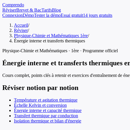
Comprendo
Réviser
Brevet & Bac
Tarifs
Blog
Connexion
Démo
Tester la démo
Essai gratuit
14 jours gratuits
Accueil
/
Réviser
/
Physique-Chimie et Mathématiques 1ère
/
Énergie interne et transferts thermiques
Physique-Chimie et Mathématiques
·
1ère
· Programme officiel
Énergie interne et transferts thermiques
e
Cours complet, points clés à retenir et exercices d'entraînement de
éne
Réviser notion par notion
Température et agitation thermique
Échelle Kelvin et conversion
Énergie interne et capacité thermique
Transfert thermique par conduction
Isolation thermique et bilan d'énergie