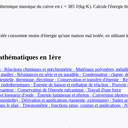
hermique massique du cuivre est c = 385 J/(kg·K). Calcule l'énergie th
lée consomme moins d'énergie qu'une maison mal isolée, en utilisant le
athématiques
en
1ère
es · Réactions chimiques et stœchiométrie · Matériaux polymères, métall
 mailles · Résistances en série et en parallèle · Condensateur : charge,
tentielle, thermique, électrique · Conservation et transfert d'énergie ·
endothermiques · Énergie de liaison et enthalpie de réaction · Pouvoir 
pesanteur · Conservation de l'énergie mécanique · Travail d'une force
 et longueur d'onde · Énergie lumineuse et photon · Conversion photov
entielle) · Dérivation et applications (tangente, extremums) · Suites a
ans le plan · Trigonométrie : fonctions sinus, cosinus et applications ·