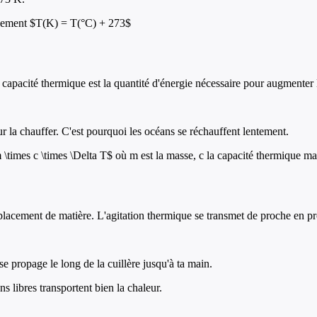
ivement $T(K) = T(°C) + 273$
. La capacité thermique est la quantité d'énergie nécessaire pour augmente
r la chauffer. C'est pourquoi les océans se réchauffent lentement.
\times c \times \Delta T$ où m est la masse, c la capacité thermique ma
placement de matière. L'agitation thermique se transmet de proche en pro
e propage le long de la cuillère jusqu'à ta main.
s libres transportent bien la chaleur.