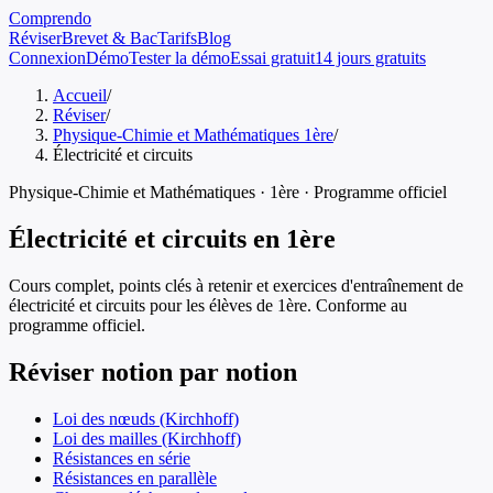
Comprendo
Réviser
Brevet & Bac
Tarifs
Blog
Connexion
Démo
Tester la démo
Essai gratuit
14 jours gratuits
Accueil
/
Réviser
/
Physique-Chimie et Mathématiques 1ère
/
Électricité et circuits
Physique-Chimie et Mathématiques
·
1ère
· Programme officiel
Électricité et circuits
en
1ère
Cours complet, points clés à retenir et exercices d'entraînement de
électricité et circuits
pour les élèves de
1ère
. Conforme au
programme officiel.
Réviser notion par notion
Loi des nœuds (Kirchhoff)
Loi des mailles (Kirchhoff)
Résistances en série
Résistances en parallèle