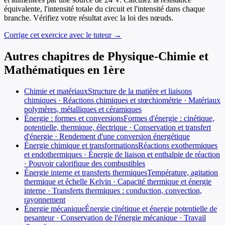
équivalente, l'intensité totale du circuit et l'intensité dans chaque
branche. Vérifiez votre résultat avec la loi des nœuds.
Corrige cet exercice avec le tuteur →
Autres chapitres de
Physique-Chimie et
Mathématiques
en
1ère
Chimie et matériaux
Structure de la matière et liaisons
chimiques · Réactions chimiques et stœchiométrie · Matériaux
polymères, métalliques et céramiques
Énergie : formes et conversions
Formes d'énergie : cinétique,
potentielle, thermique, électrique · Conservation et transfert
d'énergie · Rendement d'une conversion énergétique
Énergie chimique et transformations
Réactions exothermiques
et endothermiques · Énergie de liaison et enthalpie de réaction
· Pouvoir calorifique des combustibles
Énergie interne et transferts thermiques
Température, agitation
thermique et échelle Kelvin · Capacité thermique et énergie
interne · Transferts thermiques : conduction, convection,
rayonnement
Énergie mécanique
Énergie cinétique et énergie potentielle de
pesanteur · Conservation de l'énergie mécanique · Travail