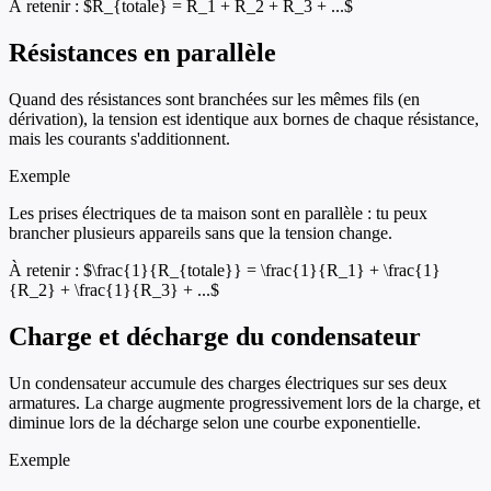
À retenir :
$R_{totale} = R_1 + R_2 + R_3 + ...$
Résistances en parallèle
Quand des résistances sont branchées sur les mêmes fils (en
dérivation), la tension est identique aux bornes de chaque résistance,
mais les courants s'additionnent.
Exemple
Les prises électriques de ta maison sont en parallèle : tu peux
brancher plusieurs appareils sans que la tension change.
À retenir :
$\frac{1}{R_{totale}} = \frac{1}{R_1} + \frac{1}
{R_2} + \frac{1}{R_3} + ...$
Charge et décharge du condensateur
Un condensateur accumule des charges électriques sur ses deux
armatures. La charge augmente progressivement lors de la charge, et
diminue lors de la décharge selon une courbe exponentielle.
Exemple