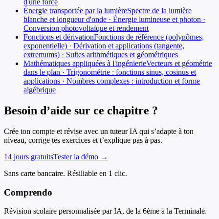
d'une force
Énergie transportée par la lumière
Spectre de la lumière
blanche et longueur d'onde · Énergie lumineuse et photon ·
Conversion photovoltaïque et rendement
Fonctions et dérivation
Fonctions de référence (polynômes,
exponentielle) · Dérivation et applications (tangente,
extremums) · Suites arithmétiques et géométriques
Mathématiques appliquées à l'ingénierie
Vecteurs et géométrie
dans le plan · Trigonométrie : fonctions sinus, cosinus et
applications · Nombres complexes : introduction et forme
algébrique
Besoin d’aide sur ce chapitre ?
Crée ton compte et révise avec un tuteur IA qui s’adapte à ton
niveau, corrige tes exercices et t’explique pas à pas.
14 jours gratuits
Tester la démo →
Sans carte bancaire. Résiliable en 1 clic.
Comprendo
Révision scolaire personnalisée par IA, de la 6ème à la Terminale.