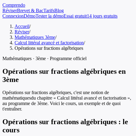
Comprendo
Réviser
Brevet & Bac
Tarifs
Blog
Connexion
Démo
Tester la démo
Essai gratuit
14 jours gratuits
Accueil
/
Réviser
/
Mathématiques 3ème
/
Calcul littéral avancé et factorisation
/
Opérations sur fractions algébriques
Mathématiques
·
3ème
· Programme officiel
Opérations sur fractions algébriques
en
3ème
Opérations sur fractions algébriques
, c'est une notion de
mathématiques
du chapitre «
Calcul littéral avancé et factorisation
»,
au programme de
3ème
. Voici le cours, un exemple et de quoi
t'entraîner.
Opérations sur fractions algébriques
: le
cours