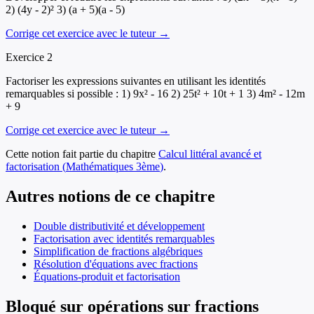
2) (4y - 2)² 3) (a + 5)(a - 5)
Corrige cet exercice avec le tuteur →
Exercice
2
Factoriser les expressions suivantes en utilisant les identités
remarquables si possible : 1) 9x² - 16 2) 25t² + 10t + 1 3) 4m² - 12m
+ 9
Corrige cet exercice avec le tuteur →
Cette notion fait partie du chapitre
Calcul littéral avancé et
factorisation
(
Mathématiques
3ème
)
.
Autres notions de ce chapitre
Double distributivité et développement
Factorisation avec identités remarquables
Simplification de fractions algébriques
Résolution d'équations avec fractions
Équations-produit et factorisation
Bloqué sur opérations sur fractions