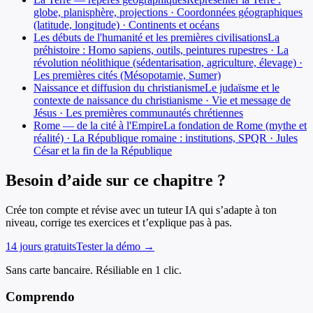
globe, planisphère, projections · Coordonnées géographiques
(latitude, longitude) · Continents et océans
Les débuts de l'humanité et les premières civilisations
La
préhistoire : Homo sapiens, outils, peintures rupestres · La
révolution néolithique (sédentarisation, agriculture, élevage) ·
Les premières cités (Mésopotamie, Sumer)
Naissance et diffusion du christianisme
Le judaïsme et le
contexte de naissance du christianisme · Vie et message de
Jésus · Les premières communautés chrétiennes
Rome — de la cité à l'Empire
La fondation de Rome (mythe et
réalité) · La République romaine : institutions, SPQR · Jules
César et la fin de la République
Besoin d’aide sur ce chapitre ?
Crée ton compte et révise avec un tuteur IA qui s’adapte à ton
niveau, corrige tes exercices et t’explique pas à pas.
14 jours gratuits
Tester la démo →
Sans carte bancaire. Résiliable en 1 clic.
Comprendo