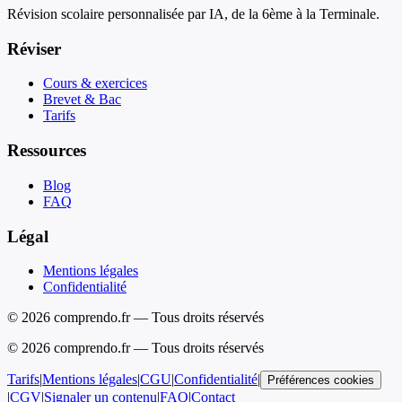
Révision scolaire personnalisée par IA, de la 6ème à la Terminale.
Réviser
Cours & exercices
Brevet & Bac
Tarifs
Ressources
Blog
FAQ
Légal
Mentions légales
Confidentialité
© 2026 comprendo.fr — Tous droits réservés
©
2026
comprendo.fr — Tous droits réservés
Tarifs
|
Mentions légales
|
CGU
|
Confidentialité
|
Préférences cookies
|
CGV
|
Signaler un contenu
|
FAQ
|
Contact