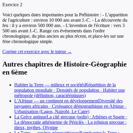
Exercice
2
Voici quelques dates importantes pour la Préhistoire : - L'apparition
de l'agriculture : environ 10 000 ans avant J.-C. - La découverte du
feu : il y a environ 500 000 ans. - L'invention de l'écriture : vers 3
500 ans avant J.-C. Range ces événements dans l'ordre
chronologique, du plus ancien au plus récent, et place-les sur une
frise chronologique simple.
Corrige cet exercice avec le tuteur →
Autres chapitres de
Histoire-Géographie
en
6ème
Habiter la Terre — milieux et sociétés
Répartition de la
population mondiale · Densités de population · Habiter une
métropole (définition, caractéristiques)
L'Afrique — un continent en développement
Diversité des
paysages africains · Croissance démographique en Afrique ·
Urbanisation (Lagos, Nairobi, Le Caire)
La Grèce antique
La cité grecque (polis) : Athènes et Sparte ·
La démocratie athénienne de Périclès · La religion grecque :
dieux, mythes, Olympe
La Terre — repères géographiques
Représenter la Terre :