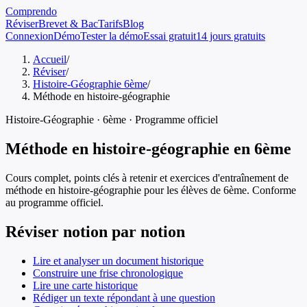
Comprendo
Réviser
Brevet & Bac
Tarifs
Blog
Connexion
Démo
Tester la démo
Essai gratuit
14 jours gratuits
Accueil
/
Réviser
/
Histoire-Géographie 6ème
/
Méthode en histoire-géographie
Histoire-Géographie
·
6ème
· Programme officiel
Méthode en histoire-géographie
en
6ème
Cours complet, points clés à retenir et exercices d'entraînement de
méthode en histoire-géographie
pour les élèves de
6ème
. Conforme
au programme officiel.
Réviser notion par notion
Lire et analyser un document historique
Construire une frise chronologique
Lire une carte historique
Rédiger un texte répondant à une question