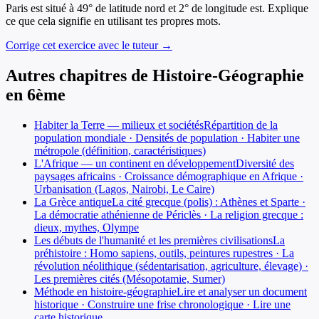
Paris est situé à 49° de latitude nord et 2° de longitude est. Explique
ce que cela signifie en utilisant tes propres mots.
Corrige cet exercice avec le tuteur →
Autres chapitres de
Histoire-Géographie
en
6ème
Habiter la Terre — milieux et sociétés
Répartition de la
population mondiale · Densités de population · Habiter une
métropole (définition, caractéristiques)
L'Afrique — un continent en développement
Diversité des
paysages africains · Croissance démographique en Afrique ·
Urbanisation (Lagos, Nairobi, Le Caire)
La Grèce antique
La cité grecque (polis) : Athènes et Sparte ·
La démocratie athénienne de Périclès · La religion grecque :
dieux, mythes, Olympe
Les débuts de l'humanité et les premières civilisations
La
préhistoire : Homo sapiens, outils, peintures rupestres · La
révolution néolithique (sédentarisation, agriculture, élevage) ·
Les premières cités (Mésopotamie, Sumer)
Méthode en histoire-géographie
Lire et analyser un document
historique · Construire une frise chronologique · Lire une
carte historique