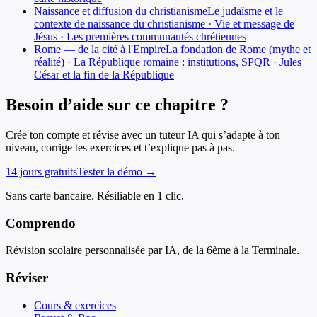
Naissance et diffusion du christianisme
Le judaïsme et le
contexte de naissance du christianisme · Vie et message de
Jésus · Les premières communautés chrétiennes
Rome — de la cité à l'Empire
La fondation de Rome (mythe et
réalité) · La République romaine : institutions, SPQR · Jules
César et la fin de la République
Besoin d’aide sur ce chapitre ?
Crée ton compte et révise avec un tuteur IA qui s’adapte à ton
niveau, corrige tes exercices et t’explique pas à pas.
14 jours gratuits
Tester la démo →
Sans carte bancaire. Résiliable en 1 clic.
Comprendo
Révision scolaire personnalisée par IA, de la 6ème à la Terminale.
Réviser
Cours & exercices