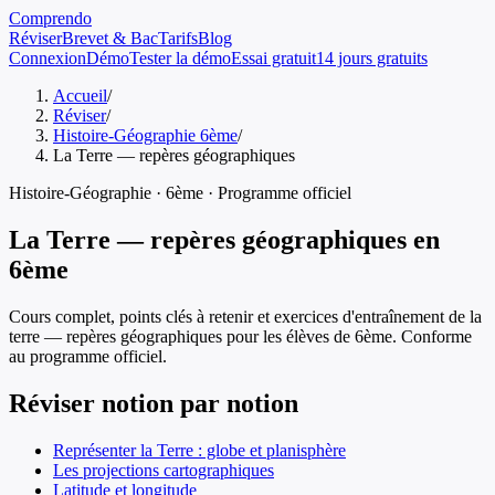
Comprendo
Réviser
Brevet & Bac
Tarifs
Blog
Connexion
Démo
Tester la démo
Essai gratuit
14 jours gratuits
Accueil
/
Réviser
/
Histoire-Géographie 6ème
/
La Terre — repères géographiques
Histoire-Géographie
·
6ème
· Programme officiel
La Terre — repères géographiques
en
6ème
Cours complet, points clés à retenir et exercices d'entraînement de
la
terre — repères géographiques
pour les élèves de
6ème
. Conforme
au programme officiel.
Réviser notion par notion
Représenter la Terre : globe et planisphère
Les projections cartographiques
Latitude et longitude