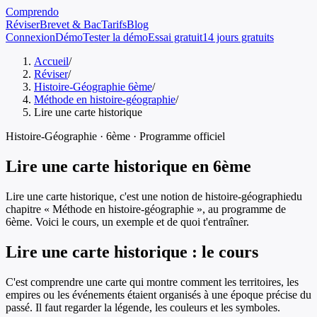
Comprendo
Réviser
Brevet & Bac
Tarifs
Blog
Connexion
Démo
Tester la démo
Essai gratuit
14 jours gratuits
Accueil
/
Réviser
/
Histoire-Géographie 6ème
/
Méthode en histoire-géographie
/
Lire une carte historique
Histoire-Géographie
·
6ème
· Programme officiel
Lire une carte historique
en
6ème
Lire une carte historique
, c'est une notion de
histoire-géographie
du
chapitre «
Méthode en histoire-géographie
», au programme de
6ème
. Voici le cours, un exemple et de quoi t'entraîner.
Lire une carte historique
: le cours
C'est comprendre une carte qui montre comment les territoires, les
empires ou les événements étaient organisés à une époque précise du
passé. Il faut regarder la légende, les couleurs et les symboles.