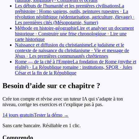
(latitude, longitude) · Continents et océans
Les débuts de l'humanité et les premières civilisations
La
préhistoire : Homo sapiens, outils, peintures rupestres · La
révolution néolithique (sédentarisation, agriculture, élevage) ·
Les premières cités (Mésopotamie, Sumer)
Méthode en histoire-géographie
Lire et analyser un document
historique · Construire une frise chronologique · Lire une
carte historique
Naissance et diffusion du christianisme
Le judaïsme et le
contexte de naissance du christianisme · Vie et message de
Jésus · Les premières communautés chrétiennes
Rome — de la cité à l'Empire
La fondation de Rome (mythe et
réalité) · La République romaine : institutions, SPQR · Jules
César et la fin de la République
Besoin d’aide sur ce chapitre ?
Crée ton compte et révise avec un tuteur IA qui s’adapte à ton
niveau, corrige tes exercices et t’explique pas à pas.
14 jours gratuits
Tester la démo →
Sans carte bancaire. Résiliable en 1 clic.
Comprendo