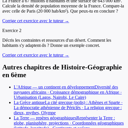
La France a 67 millions d'habitants et une surface de 643 000 km².
Calcule la densité de population moyenne de la France. Compare-la
avec celle de Paris (20 000 hab/km²). Que peux-tu en conclure ?
Corrige cet exercice avec le tuteur →
Exercice
2
Décris les contraintes et ressources d'un désert. Comment les
habitants s'y adaptent-ils ? Donne un exemple concret.
Corrige cet exercice avec le tuteur →
Autres chapitres de
Histoire-Géographie
en
6ème
L'Afrique — un continent en développement
Diversité des
paysages africains · Croissance démographique en Afrique ·
Urbanisation (Lagos, Nairobi, Le Caire)
La Grèce antique
La cité grecque (polis) : Athènes et Sparte ·
La démocratie athénienne de Périclès · La religion grecque :
dieux, mythes, Olympe
La Terre — repères géographiques
Représenter la Terre :
globe, planisphère, projections · Coordonnées géographiques