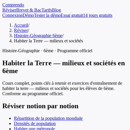
Comprendo
Réviser
Brevet & Bac
Tarifs
Blog
Connexion
Démo
Tester la démo
Essai gratuit
14 jours gratuits
Accueil
/
Réviser
/
Histoire-Géographie 6ème
/
Habiter la Terre — milieux et sociétés
Histoire-Géographie
·
6ème
· Programme officiel
Habiter la Terre — milieux et sociétés
en
6ème
Cours complet, points clés à retenir et exercices d'entraînement de
habiter la terre — milieux et sociétés
pour les élèves de
6ème
.
Conforme au programme officiel.
Réviser notion par notion
Répartition de la population mondiale
Densités de population
Habiter une métropole