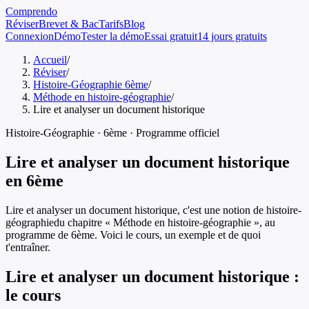
Comprendo
Réviser
Brevet & Bac
Tarifs
Blog
Connexion
Démo
Tester la démo
Essai gratuit
14 jours gratuits
Accueil
/
Réviser
/
Histoire-Géographie 6ème
/
Méthode en histoire-géographie
/
Lire et analyser un document historique
Histoire-Géographie
·
6ème
· Programme officiel
Lire et analyser un document historique
en
6ème
Lire et analyser un document historique
, c'est une notion de
histoire-
géographie
du chapitre «
Méthode en histoire-géographie
», au
programme de
6ème
. Voici le cours, un exemple et de quoi
t'entraîner.
Lire et analyser un document historique
:
le cours