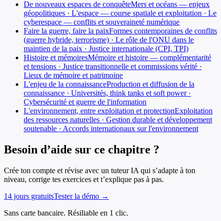
De nouveaux espaces de conquête
Mers et océans — enjeux
géopolitiques · L'espace — course spatiale et exploitation · Le
cyberespace — conflits et souveraineté numérique
Faire la guerre, faire la paix
Formes contemporaines de conflits
(guerre hybride, terrorisme) · Le rôle de l'ONU dans le
maintien de la paix · Justice internationale (CPI, TPI)
Histoire et mémoires
Mémoire et histoire — complémentarité
et tensions · Justice transitionnelle et commissions vérité ·
Lieux de mémoire et patrimoine
L'enjeu de la connaissance
Production et diffusion de la
connaissance · Universités, think tanks et soft power ·
Cybersécurité et guerre de l'information
L'environnement, entre exploitation et protection
Exploitation
des ressources naturelles · Gestion durable et développement
soutenable · Accords internationaux sur l'environnement
Besoin d’aide sur ce chapitre ?
Crée ton compte et révise avec un tuteur IA qui s’adapte à ton
niveau, corrige tes exercices et t’explique pas à pas.
14 jours gratuits
Tester la démo →
Sans carte bancaire. Résiliable en 1 clic.