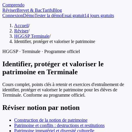
Comprendo
Réviser
Brevet & Bac
Tarifs
Blog
Connexion
Démo
Tester la démo
Essai gratuit
14 jours gratuits
Accueil
/
Réviser
/
HGGSP Terminale
/
Identifier, protéger et valoriser le patrimoine
HGGSP
·
Terminale
· Programme officiel
Identifier, protéger et valoriser le
patrimoine
en
Terminale
Cours complet, points clés à retenir et exercices d'entraînement de
identifier, protéger et valoriser le patrimoine
pour les élèves de
Terminale
. Conforme au programme officiel.
Réviser notion par notion
Construction de la notion de patrimoine
Patrimoine et conflits : destructions et restitutions
Patrimoine immatériel et diversité culturelle