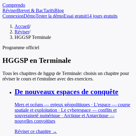
Comprendo
Réviser
Brevet & Bac
Tarifs
Blog
Connexion
Démo
Tester la démo
Essai gratuit
14 jours gratuits
Accueil
/
Réviser
/
HGGSP Terminale
Programme officiel
HGGSP
en
Terminale
Tous les chapitres de
hggsp
de
Terminale
: choisis un chapitre pour
réviser le cours et t'entraîner avec des exercices.
De nouveaux espaces de conquête
Mers et océans — enjeux géopolitiques · L'espace — course
spatiale et exploitation · Le cyberespace — conflits et
souveraineté numérique · Arctique et Antarctique —
nouvelles convoitises
Réviser ce chapitre →