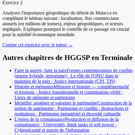
Exercice
2
Analysez l'importance géopolitique du détroit de Malacca en
complétant le tableau suivant : localisation, flux commerciaux
annuels (en millions de tonnes), enjeux géopolitiques, et acteurs
impliqués. Expliquez pourquoi le contrôle de ce passage est crucial
pour la stabilité économique mondiale.
Corrige cet exercice avec le tuteur →
Autres chapitres de
HGGSP
en
Terminale
Faire la guerre, faire la paix
Formes contemporaines de conflits
(guerre hybride, terrorisme) · Le rôle de l'ONU dans le
maintien de la paix · Justice internationale (CPI, TPI)
Histoire et mémoires
Mémoire et histoire — complémentarité
et tensions · Justice transitionnelle et commissions vérité ·
Lieux de mémoire et patrimoine
Identifier, protéger et valoriser le patrimoine
Construction de la
notion de patrimoine · Patrimoine et conflits : destructions et
restitutions · Patrimoine immatériel et diversité culturelle
L'enjeu de la connaissance
Production et diffusion de la
connaissance · Universités, think tanks et soft power ·
Cybersécurité et guerre de l'information