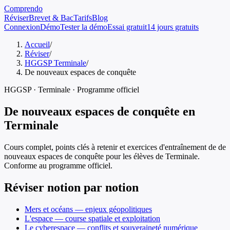
Comprendo
Réviser
Brevet & Bac
Tarifs
Blog
Connexion
Démo
Tester la démo
Essai gratuit
14 jours gratuits
Accueil
/
Réviser
/
HGGSP Terminale
/
De nouveaux espaces de conquête
HGGSP
·
Terminale
· Programme officiel
De nouveaux espaces de conquête
en
Terminale
Cours complet, points clés à retenir et exercices d'entraînement de
de
nouveaux espaces de conquête
pour les élèves de
Terminale
.
Conforme au programme officiel.
Réviser notion par notion
Mers et océans — enjeux géopolitiques
L'espace — course spatiale et exploitation
Le cyberespace — conflits et souveraineté numérique