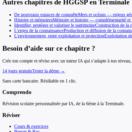
Autres chapitres de
HGGSP
en
Terminale
De nouveaux espaces de conquête
Mers et océans — enjeux géop
Histoire et mémoires
Mémoire et histoire — complémentarité et t
Identifier, protéger et valoriser le patrimoine
Construction de la n
L'enjeu de la connaissance
Production et diffusion de la connais
L'environnement, entre exploitation et protection
Exploitation d
Besoin d’aide sur ce chapitre ?
Crée ton compte et révise avec un tuteur IA qui s’adapte à ton niveau, 
14 jours gratuits
Tester la démo →
Sans carte bancaire. Résiliable en 1 clic.
Comprendo
Révision scolaire personnalisée par IA, de la 6ème à la Terminale.
Réviser
Cours & exercices
Brevet & Bac