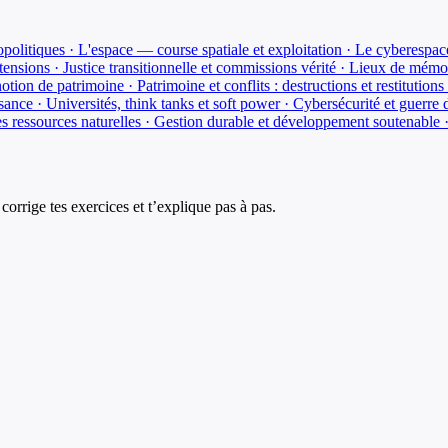
olitiques · L'espace — course spatiale et exploitation · Le cyberespac
ensions · Justice transitionnelle et commissions vérité · Lieux de mémo
otion de patrimoine · Patrimoine et conflits : destructions et restitutions
sance · Universités, think tanks et soft power · Cybersécurité et guerre 
es ressources naturelles · Gestion durable et développement soutenable 
corrige tes exercices et t’explique pas à pas.