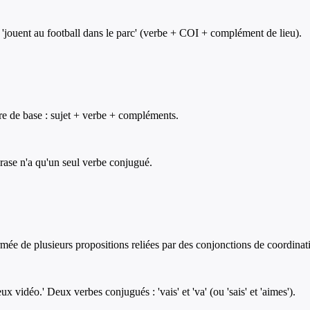
t 'jouent au football dans le parc' (verbe + COI + complément de lieu).
re de base : sujet + verbe + compléments.
ase n'a qu'un seul verbe conjugué.
ée de plusieurs propositions reliées par des conjonctions de coordinati
eux vidéo.' Deux verbes conjugués : 'vais' et 'va' (ou 'sais' et 'aimes').