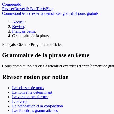
Comprendo
Réviser
Brevet & Bac
Tarifs
Blog
Connexion
Démo
Tester la démo
Essai gratuit
14 jours gratuits
Accueil
/
Réviser
/
Français 6ème
/
Grammaire de la phrase
Français
·
6ème
· Programme officiel
Grammaire de la phrase
en
6ème
Cours complet, points clés à retenir et exercices d'entraînement de
gra
Réviser notion par notion
Les classes de mots
Le nom et le déterminant
Le verbe et ses formes
L'adverbe
La préposition et la conjonction
Les fonctions grammaticales