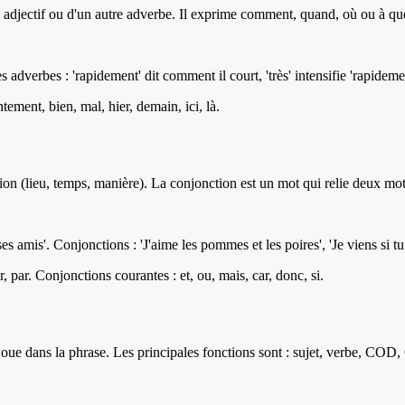
 adjectif ou d'un autre adverbe. Il exprime comment, quand, où ou à qu
es adverbes : 'rapidement' dit comment il court, 'très' intensifie 'rapideme
ement, bien, mal, hier, demain, ici, là.
ation (lieu, temps, manière). La conjonction est un mot qui relie deux mo
ec ses amis'. Conjonctions : 'J'aime les pommes et les poires', 'Je viens si t
r, par. Conjonctions courantes : et, ou, mais, car, donc, si.
ue dans la phrase. Les principales fonctions sont : sujet, verbe, COD, C