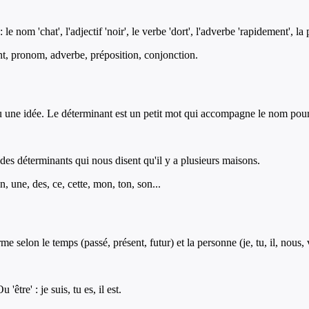
 nom 'chat', l'adjectif 'noir', le verbe 'dort', l'adverbe 'rapidement', la p
ant, pronom, adverbe, préposition, conjonction.
ne idée. Le déterminant est un petit mot qui accompagne le nom pour pré
ont des déterminants qui nous disent qu'il y a plusieurs maisons.
n, une, des, ce, cette, mon, ton, son...
 selon le temps (passé, présent, futur) et la personne (je, tu, il, nous, v
'être' : je suis, tu es, il est.