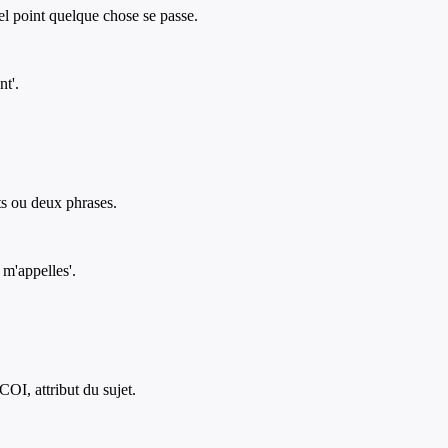
el point quelque chose se passe.
nt'.
ts ou deux phrases.
u m'appelles'.
OI, attribut du sujet.