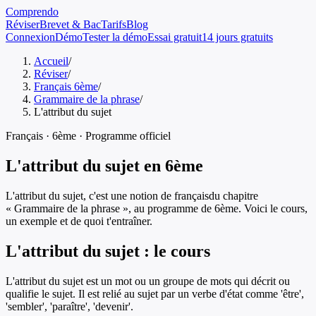
Comprendo
Réviser
Brevet & Bac
Tarifs
Blog
Connexion
Démo
Tester la démo
Essai gratuit
14 jours gratuits
Accueil
/
Réviser
/
Français 6ème
/
Grammaire de la phrase
/
L'attribut du sujet
Français
·
6ème
· Programme officiel
L'attribut du sujet
en
6ème
L'attribut du sujet
, c'est une notion de
français
du chapitre
«
Grammaire de la phrase
», au programme de
6ème
. Voici le cours,
un exemple et de quoi t'entraîner.
L'attribut du sujet
: le cours
L'attribut du sujet est un mot ou un groupe de mots qui décrit ou
qualifie le sujet. Il est relié au sujet par un verbe d'état comme 'être',
'sembler', 'paraître', 'devenir'.