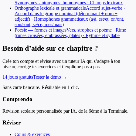
Synonymes, antonymes, homonymes · Champs lexicaux
Orthographe lexicale et grammaticale
Accord sujet-verbe ·
Accord dans le groupe nominal (déterminant + nom +
adjectif) · Homophones grammaticaux (a/à, est/et, on/ont,
son/sont, se/ce, mes/mais)
Poésie — formes et images
Vers, strophes et poème · Rime
(rimes croisées, embrassées, plates) · Rythme et syllabe
Besoin d’aide sur ce chapitre ?
Crée ton compte et révise avec un tuteur IA qui s’adapte à ton
niveau, corrige tes exercices et t’explique pas à pas.
14 jours gratuits
Tester la démo →
Sans carte bancaire. Résiliable en 1 clic.
Comprendo
Révision scolaire personnalisée par IA, de la 6ème à la Terminale.
Réviser
Cours & exercices