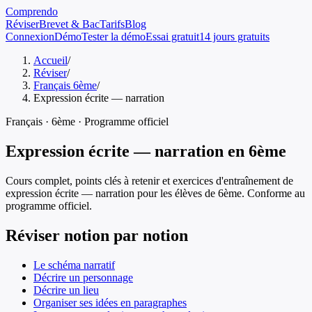
Comprendo
Réviser
Brevet & Bac
Tarifs
Blog
Connexion
Démo
Tester la démo
Essai gratuit
14 jours gratuits
Accueil
/
Réviser
/
Français 6ème
/
Expression écrite — narration
Français
·
6ème
· Programme officiel
Expression écrite — narration
en
6ème
Cours complet, points clés à retenir et exercices d'entraînement de
expression écrite — narration
pour les élèves de
6ème
. Conforme au
programme officiel.
Réviser notion par notion
Le schéma narratif
Décrire un personnage
Décrire un lieu
Organiser ses idées en paragraphes