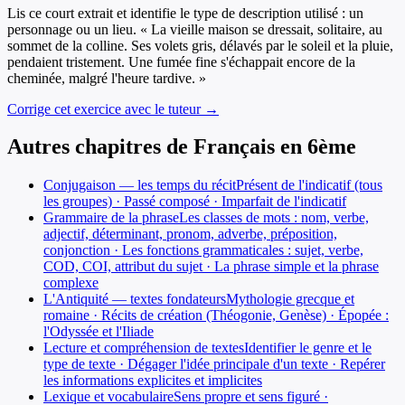
Lis ce court extrait et identifie le type de description utilisé : un
personnage ou un lieu. « La vieille maison se dressait, solitaire, au
sommet de la colline. Ses volets gris, délavés par le soleil et la pluie,
pendaient tristement. Une fumée fine s'échappait encore de la
cheminée, malgré l'heure tardive. »
Corrige cet exercice avec le tuteur →
Autres chapitres de
Français
en
6ème
Conjugaison — les temps du récit
Présent de l'indicatif (tous
les groupes) · Passé composé · Imparfait de l'indicatif
Grammaire de la phrase
Les classes de mots : nom, verbe,
adjectif, déterminant, pronom, adverbe, préposition,
conjonction · Les fonctions grammaticales : sujet, verbe,
COD, COI, attribut du sujet · La phrase simple et la phrase
complexe
L'Antiquité — textes fondateurs
Mythologie grecque et
romaine · Récits de création (Théogonie, Genèse) · Épopée :
l'Odyssée et l'Iliade
Lecture et compréhension de textes
Identifier le genre et le
type de texte · Dégager l'idée principale d'un texte · Repérer
les informations explicites et implicites
Lexique et vocabulaire
Sens propre et sens figuré ·