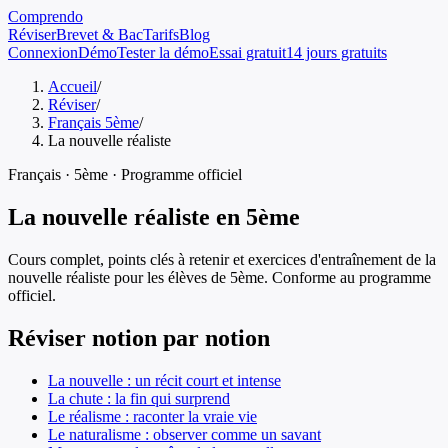
Comprendo
Réviser
Brevet & Bac
Tarifs
Blog
Connexion
Démo
Tester la démo
Essai gratuit
14 jours gratuits
Accueil
/
Réviser
/
Français 5ème
/
La nouvelle réaliste
Français
·
5ème
· Programme officiel
La nouvelle réaliste
en
5ème
Cours complet, points clés à retenir et exercices d'entraînement de
la
nouvelle réaliste
pour les élèves de
5ème
. Conforme au programme
officiel.
Réviser notion par notion
La nouvelle : un récit court et intense
La chute : la fin qui surprend
Le réalisme : raconter la vraie vie
Le naturalisme : observer comme un savant