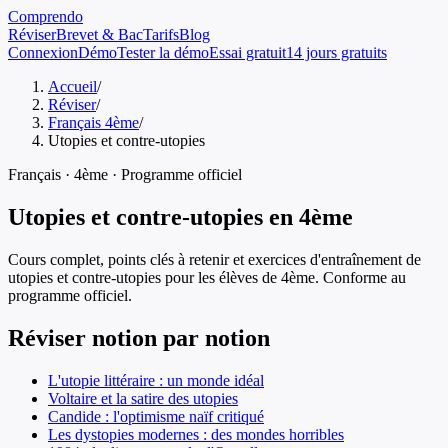
Comprendo
Réviser
Brevet & Bac
Tarifs
Blog
Connexion
Démo
Tester la démo
Essai gratuit
14 jours gratuits
Accueil
/
Réviser
/
Français 4ème
/
Utopies et contre-utopies
Français
·
4ème
· Programme officiel
Utopies et contre-utopies
en
4ème
Cours complet, points clés à retenir et exercices d'entraînement de
utopies et contre-utopies
pour les élèves de
4ème
. Conforme au
programme officiel.
Réviser notion par notion
L'utopie littéraire : un monde idéal
Voltaire et la satire des utopies
Candide : l'optimisme naïf critiqué
Les dystopies modernes : des mondes horribles