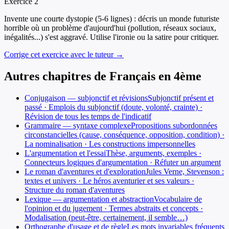
Exercice
2
Invente une courte dystopie (5-6 lignes) : décris un monde futuriste
horrible où un problème d'aujourd'hui (pollution, réseaux sociaux,
inégalités...) s'est aggravé. Utilise l'ironie ou la satire pour critiquer.
Corrige cet exercice avec le tuteur →
Autres chapitres de
Français
en
4ème
Conjugaison — subjonctif et révisions
Subjonctif présent et
passé · Emplois du subjonctif (doute, volonté, crainte) ·
Révision de tous les temps de l'indicatif
Grammaire — syntaxe complexe
Propositions subordonnées
circonstancielles (cause, conséquence, opposition, condition) ·
La nominalisation · Les constructions impersonnelles
L'argumentation et l'essai
Thèse, arguments, exemples ·
Connecteurs logiques d'argumentation · Réfuter un argument
Le roman d'aventures et d'exploration
Jules Verne, Stevenson :
textes et univers · Le héros aventurier et ses valeurs ·
Structure du roman d'aventures
Lexique — argumentation et abstraction
Vocabulaire de
l'opinion et du jugement · Termes abstraits et concepts ·
Modalisation (peut-être, certainement, il semble…)
Orthographe d'usage et de règle
Les mots invariables fréquents