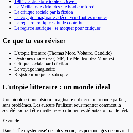
1984 : la dictature totale d'Orwell
Le Meilleur des Mondes : le bonheur forcé
La critique sociale par la fiction
Le voyage imaginaire : découvrir d'autres mondes
Le registre ironique : dire le contraire
Le registre satirique : se moquer pour critiquer
Ce que tu vas réviser
L'utopie littéraire (Thomas More, Voltaire, Candide)
Dystopies modernes (1984, Le Meilleur des Mondes)
Critique sociale par la fiction
Le voyage imaginaire
Registre ironique et satirique
L'utopie littéraire : un monde idéal
Une utopie est une histoire imaginaire qui décrit un monde parfait,
sans problèmes. Les auteurs l'utilisent pour montrer comment la
société pourrait être meilleure et critiquer les défauts du monde réel.
Exemple
Dans 'L'Île mystérieuse' de Jules Verne, les personnages découvrent