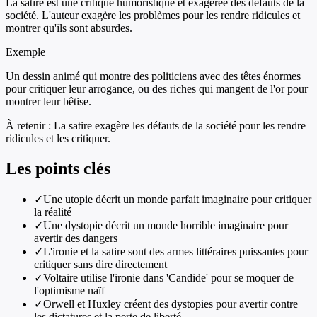
La satire est une critique humoristique et exagérée des défauts de la
société. L'auteur exagère les problèmes pour les rendre ridicules et
montrer qu'ils sont absurdes.
Exemple
Un dessin animé qui montre des politiciens avec des têtes énormes
pour critiquer leur arrogance, ou des riches qui mangent de l'or pour
montrer leur bêtise.
À retenir :
La satire exagère les défauts de la société pour les rendre
ridicules et les critiquer.
Les points clés
✓
Une utopie décrit un monde parfait imaginaire pour critiquer
la réalité
✓
Une dystopie décrit un monde horrible imaginaire pour
avertir des dangers
✓
L'ironie et la satire sont des armes littéraires puissantes pour
critiquer sans dire directement
✓
Voltaire utilise l'ironie dans 'Candide' pour se moquer de
l'optimisme naïf
✓
Orwell et Huxley créent des dystopies pour avertir contre
les dictatures et la perte de liberté