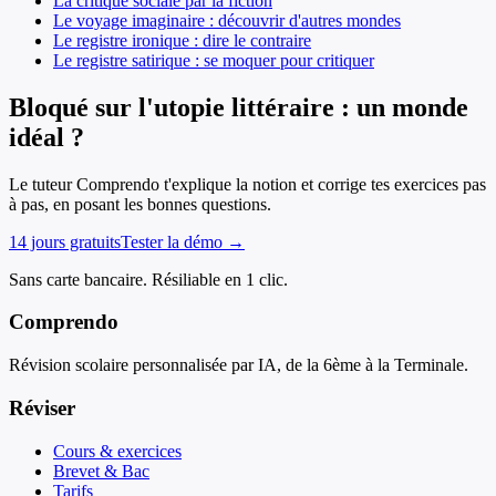
La critique sociale par la fiction
Le voyage imaginaire : découvrir d'autres mondes
Le registre ironique : dire le contraire
Le registre satirique : se moquer pour critiquer
Bloqué sur l'utopie littéraire : un monde
idéal ?
Le tuteur Comprendo t'explique la notion et corrige tes exercices pas
à pas, en posant les bonnes questions.
14 jours gratuits
Tester la démo →
Sans carte bancaire. Résiliable en 1 clic.
Comprendo
Révision scolaire personnalisée par IA, de la 6ème à la Terminale.
Réviser
Cours & exercices
Brevet & Bac
Tarifs