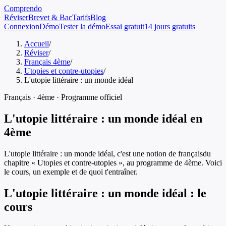
Comprendo
Réviser
Brevet & Bac
Tarifs
Blog
Connexion
Démo
Tester la démo
Essai gratuit
14 jours gratuits
Accueil
/
Réviser
/
Français 4ème
/
Utopies et contre-utopies
/
L'utopie littéraire : un monde idéal
Français
·
4ème
· Programme officiel
L'utopie littéraire : un monde idéal
en
4ème
L'utopie littéraire : un monde idéal
, c'est une notion de
français
du
chapitre «
Utopies et contre-utopies
», au programme de
4ème
. Voici
le cours, un exemple et de quoi t'entraîner.
L'utopie littéraire : un monde idéal
: le
cours