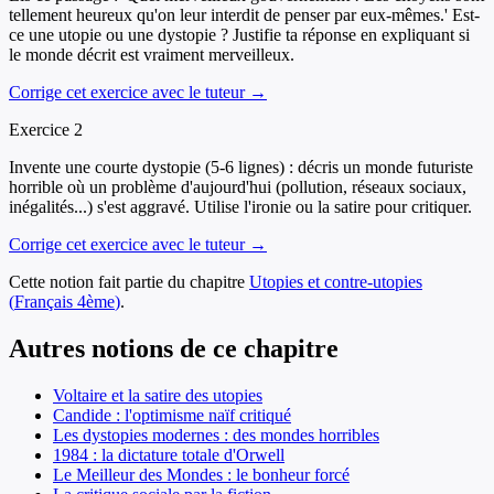
tellement heureux qu'on leur interdit de penser par eux-mêmes.' Est-
ce une utopie ou une dystopie ? Justifie ta réponse en expliquant si
le monde décrit est vraiment merveilleux.
Corrige cet exercice avec le tuteur →
Exercice
2
Invente une courte dystopie (5-6 lignes) : décris un monde futuriste
horrible où un problème d'aujourd'hui (pollution, réseaux sociaux,
inégalités...) s'est aggravé. Utilise l'ironie ou la satire pour critiquer.
Corrige cet exercice avec le tuteur →
Cette notion fait partie du chapitre
Utopies et contre-utopies
(
Français
4ème
)
.
Autres notions de ce chapitre
Voltaire et la satire des utopies
Candide : l'optimisme naïf critiqué
Les dystopies modernes : des mondes horribles
1984 : la dictature totale d'Orwell
Le Meilleur des Mondes : le bonheur forcé