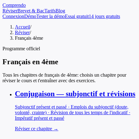
Comprendo
Réviser
Brevet & Bac
Tarifs
Blog
Connexion
Démo
Tester la démo
Essai gratuit
14 jours gratuits
Accueil
/
Réviser
/
Français 4ème
Programme officiel
Français
en
4ème
Tous les chapitres de
français
de
4ème
: choisis un chapitre pour
réviser le cours et t'entraîner avec des exercices.
Conjugaison — subjonctif et révisions
Subjonctif présent et passé · Emplois du subjonctif (doute,
volonté, crainte) · Révision de tous les temps de l'indicatif ·
Impératif présent et passé
Réviser ce chapitre →