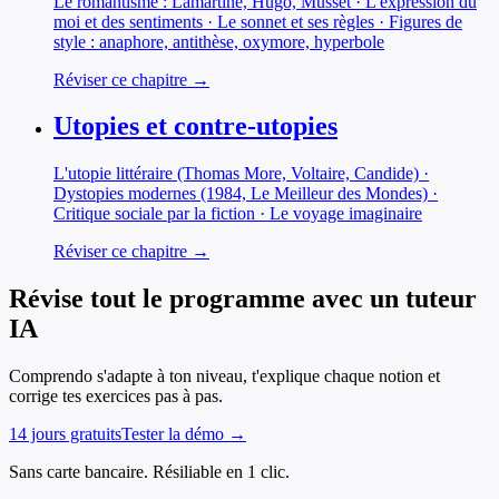
Le romantisme : Lamartine, Hugo, Musset · L'expression du
moi et des sentiments · Le sonnet et ses règles · Figures de
style : anaphore, antithèse, oxymore, hyperbole
Réviser ce chapitre →
Utopies et contre-utopies
L'utopie littéraire (Thomas More, Voltaire, Candide) ·
Dystopies modernes (1984, Le Meilleur des Mondes) ·
Critique sociale par la fiction · Le voyage imaginaire
Réviser ce chapitre →
Révise tout le programme avec un tuteur
IA
Comprendo s'adapte à ton niveau, t'explique chaque notion et
corrige tes exercices pas à pas.
14 jours gratuits
Tester la démo →
Sans carte bancaire. Résiliable en 1 clic.