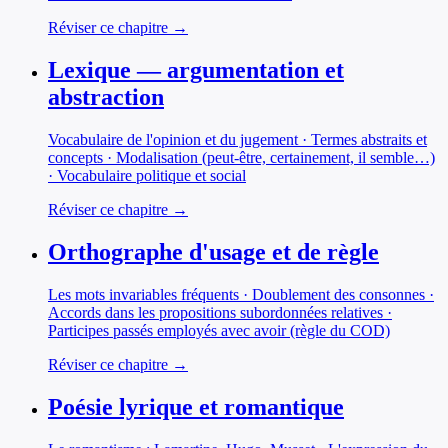
Réviser ce chapitre →
Lexique — argumentation et
abstraction
Vocabulaire de l'opinion et du jugement · Termes abstraits et
concepts · Modalisation (peut-être, certainement, il semble…)
· Vocabulaire politique et social
Réviser ce chapitre →
Orthographe d'usage et de règle
Les mots invariables fréquents · Doublement des consonnes ·
Accords dans les propositions subordonnées relatives ·
Participes passés employés avec avoir (règle du COD)
Réviser ce chapitre →
Poésie lyrique et romantique