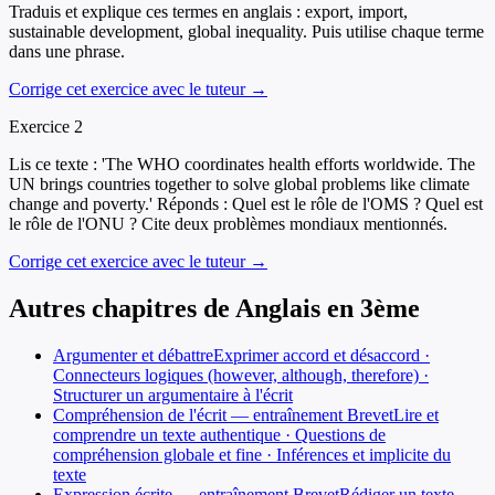
Traduis et explique ces termes en anglais : export, import,
sustainable development, global inequality. Puis utilise chaque terme
dans une phrase.
Corrige cet exercice avec le tuteur →
Exercice
2
Lis ce texte : 'The WHO coordinates health efforts worldwide. The
UN brings countries together to solve global problems like climate
change and poverty.' Réponds : Quel est le rôle de l'OMS ? Quel est
le rôle de l'ONU ? Cite deux problèmes mondiaux mentionnés.
Corrige cet exercice avec le tuteur →
Autres chapitres de
Anglais
en
3ème
Argumenter et débattre
Exprimer accord et désaccord ·
Connecteurs logiques (however, although, therefore) ·
Structurer un argumentaire à l'écrit
Compréhension de l'écrit — entraînement Brevet
Lire et
comprendre un texte authentique · Questions de
compréhension globale et fine · Inférences et implicite du
texte
Expression écrite — entraînement Brevet
Rédiger un texte