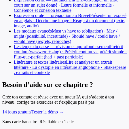
court sur un sujet donné · Lettre formelle et informelle ·
Cohérence et cohésion textuelle
Expression orale — préparation au Brevet
Présenter un exposé
en anglais · Décrire une image · Réagir à un document (texte,
image, audio)
Les modaux avancés
Must vs have to (obligation) · May /
might (possibilité, incertitude) · Should have / could have /
would have (regrets, reproches)
Les temps du passé — révision et approfondissement
Prétérit
continu (was/were + -ing) · Prétérit continu vs prétérit simple ·
Plus-que-parfait (had + past participle)
Littérature et textes littéraires
Lire et analyser un extrait
littéraire · La dystopie en littérature anglophone · Shakespeare
: extraits et contexte
Besoin d’aide sur ce chapitre ?
Crée ton compte et révise avec un tuteur IA qui s’adapte à ton
niveau, corrige tes exercices et t’explique pas à pas.
14 jours gratuits
Tester la démo →
Sans carte bancaire. Résiliable en 1 clic.