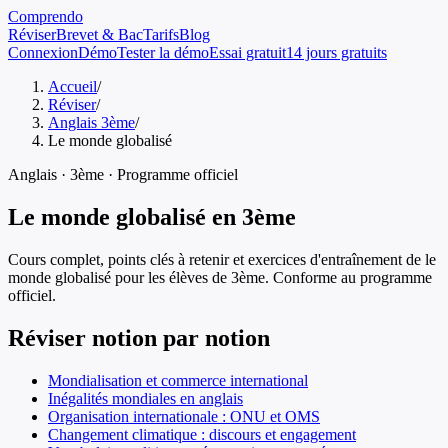
Comprendo
Réviser
Brevet & Bac
Tarifs
Blog
Connexion
Démo
Tester la démo
Essai gratuit
14 jours gratuits
Accueil
/
Réviser
/
Anglais 3ème
/
Le monde globalisé
Anglais
·
3ème
· Programme officiel
Le monde globalisé
en
3ème
Cours complet, points clés à retenir et exercices d'entraînement de
le
monde globalisé
pour les élèves de
3ème
. Conforme au programme
officiel.
Réviser notion par notion
Mondialisation et commerce international
Inégalités mondiales en anglais
Organisation internationale : ONU et OMS
Changement climatique : discours et engagement