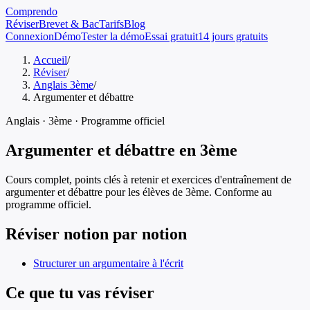
Comprendo
Réviser
Brevet & Bac
Tarifs
Blog
Connexion
Démo
Tester la démo
Essai gratuit
14 jours gratuits
Accueil
/
Réviser
/
Anglais 3ème
/
Argumenter et débattre
Anglais
·
3ème
· Programme officiel
Argumenter et débattre
en
3ème
Cours complet, points clés à retenir et exercices d'entraînement de
argumenter et débattre
pour les élèves de
3ème
. Conforme au
programme officiel.
Réviser notion par notion
Structurer un argumentaire à l'écrit
Ce que tu vas réviser