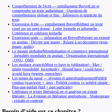
Compréhension de l'écrit — entraînement Brevet
Lire et
comprendre un texte authentique · Questions de
compréhension globale et fine · Inférences et implicite du
texte
Expression écrite — entraînement Brevet
Rédiger un texte
court sur un sujet donné · Lettre formelle et informelle ·
Cohérence et cohésion textuelle
Expression orale — préparation au Brevet
Présenter un exposé
en anglais · Décrire une image · Réagir à un document (texte,
image, audio)
Le monde globalisé
Mondialisation et commerce international
· Inégalités mondiales en anglais · Organisation internationale
: ONU, OMS
Les modaux avancés
Must vs have to (obligation) · May /
might (possibilité, incertitude) · Should have / could have /
would have (regrets, reproches)
Les temps du passé — révision et approfondissement
Prétérit
continu (was/were + -ing) · Prétérit continu vs prétérit simple ·
Plus-que-parfait (had + past participle)
Littérature et textes littéraires
Lire et analyser un extrait
littéraire · La dystopie en littérature anglophone · Shakespeare
: extraits et contexte
Besoin d’aide sur ce chapitre ?