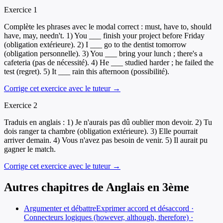
Exercice
1
Complète les phrases avec le modal correct : must, have to, should
have, may, needn't. 1) You ___ finish your project before Friday
(obligation extérieure). 2) I ___ go to the dentist tomorrow
(obligation personnelle). 3) You ___ bring your lunch ; there's a
cafeteria (pas de nécessité). 4) He ___ studied harder ; he failed the
test (regret). 5) It ___ rain this afternoon (possibilité).
Corrige cet exercice avec le tuteur →
Exercice
2
Traduis en anglais : 1) Je n'aurais pas dû oublier mon devoir. 2) Tu
dois ranger ta chambre (obligation extérieure). 3) Elle pourrait
arriver demain. 4) Vous n'avez pas besoin de venir. 5) Il aurait pu
gagner le match.
Corrige cet exercice avec le tuteur →
Autres chapitres de
Anglais
en
3ème
Argumenter et débattre
Exprimer accord et désaccord ·
Connecteurs logiques (however, although, therefore) ·