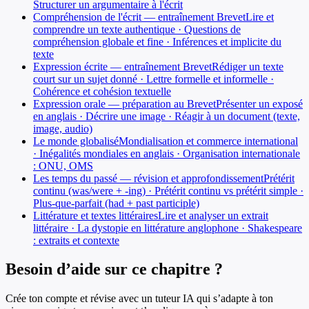
Structurer un argumentaire à l'écrit
Compréhension de l'écrit — entraînement Brevet
Lire et
comprendre un texte authentique · Questions de
compréhension globale et fine · Inférences et implicite du
texte
Expression écrite — entraînement Brevet
Rédiger un texte
court sur un sujet donné · Lettre formelle et informelle ·
Cohérence et cohésion textuelle
Expression orale — préparation au Brevet
Présenter un exposé
en anglais · Décrire une image · Réagir à un document (texte,
image, audio)
Le monde globalisé
Mondialisation et commerce international
· Inégalités mondiales en anglais · Organisation internationale
: ONU, OMS
Les temps du passé — révision et approfondissement
Prétérit
continu (was/were + -ing) · Prétérit continu vs prétérit simple ·
Plus-que-parfait (had + past participle)
Littérature et textes littéraires
Lire et analyser un extrait
littéraire · La dystopie en littérature anglophone · Shakespeare
: extraits et contexte
Besoin d’aide sur ce chapitre ?
Crée ton compte et révise avec un tuteur IA qui s’adapte à ton