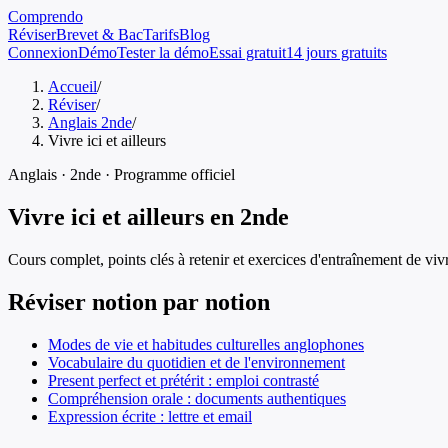
Comprendo
Réviser
Brevet & Bac
Tarifs
Blog
Connexion
Démo
Tester la démo
Essai gratuit
14 jours gratuits
Accueil
/
Réviser
/
Anglais 2nde
/
Vivre ici et ailleurs
Anglais
·
2nde
· Programme officiel
Vivre ici et ailleurs
en
2nde
Cours complet, points clés à retenir et exercices d'entraînement de
vivr
Réviser notion par notion
Modes de vie et habitudes culturelles anglophones
Vocabulaire du quotidien et de l'environnement
Present perfect et prétérit : emploi contrasté
Compréhension orale : documents authentiques
Expression écrite : lettre et email