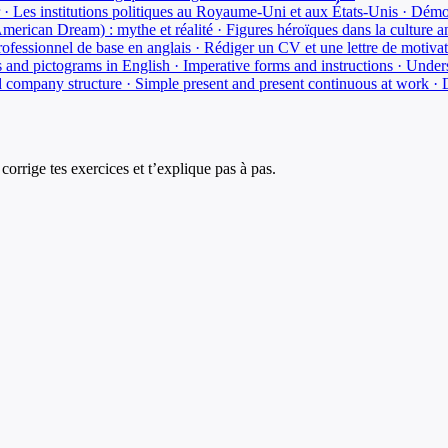
 · Les institutions politiques au Royaume-Uni et aux États-Unis · Démoc
American Dream) : mythe et réalité · Figures héroïques dans la cultu
ofessionnel de base en anglais · Rédiger un CV et une lettre de motivati
 and pictograms in English · Imperative forms and instructions · Under
d company structure · Simple present and present continuous at work · 
corrige tes exercices et t’explique pas à pas.