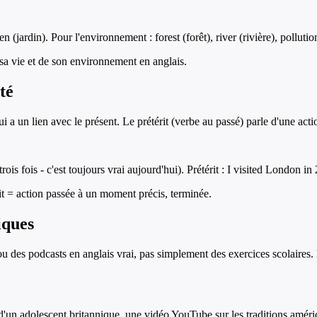
jardin). Pour l'environnement : forest (forêt), river (rivière), pollution 
sa vie et de son environnement en anglais.
té
ui a un lien avec le présent. Le prétérit (verbe au passé) parle d'une ac
trois fois - c'est toujours vrai aujourd'hui). Prétérit : I visited London 
rit = action passée à un moment précis, terminée.
iques
ou des podcasts en anglais vrai, pas simplement des exercices scolaires.
 d'un adolescent britannique, une vidéo YouTube sur les traditions amér