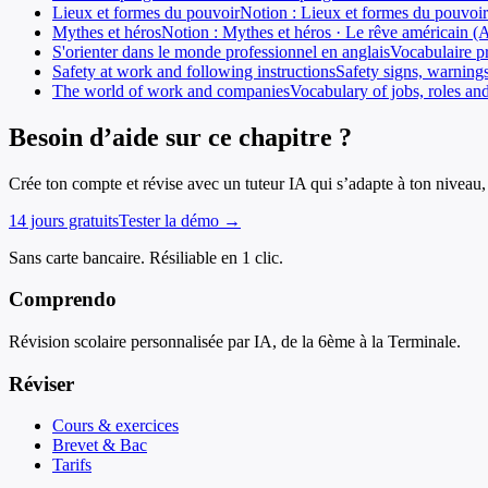
Lieux et formes du pouvoir
Notion : Lieux et formes du pouvoir
Mythes et héros
Notion : Mythes et héros · Le rêve américain (
S'orienter dans le monde professionnel en anglais
Vocabulaire pr
Safety at work and following instructions
Safety signs, warnings
The world of work and companies
Vocabulary of jobs, roles an
Besoin d’aide sur ce chapitre ?
Crée ton compte et révise avec un tuteur IA qui s’adapte à ton niveau, 
14 jours gratuits
Tester la démo →
Sans carte bancaire. Résiliable en 1 clic.
Comprendo
Révision scolaire personnalisée par IA, de la 6ème à la Terminale.
Réviser
Cours & exercices
Brevet & Bac
Tarifs