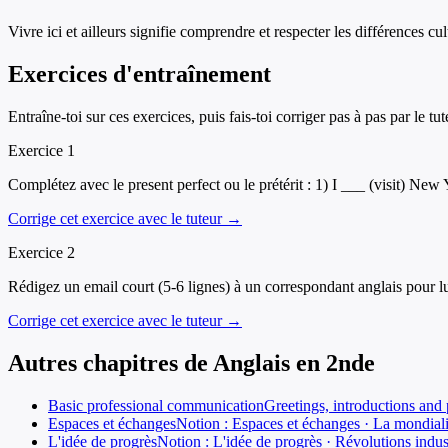
Vivre ici et ailleurs signifie comprendre et respecter les différences cu
Exercices d'entraînement
Entraîne-toi sur ces exercices, puis fais-toi corriger pas à pas par le tut
Exercice
1
Complétez avec le present perfect ou le prétérit : 1) I ___ (visit) Ne
Corrige cet exercice avec le tuteur →
Exercice
2
Rédigez un email court (5-6 lignes) à un correspondant anglais pour lu
Corrige cet exercice avec le tuteur →
Autres chapitres de
Anglais
en
2nde
Basic professional communication
Greetings, introductions and 
Espaces et échanges
Notion : Espaces et échanges · La mondial
L'idée de progrès
Notion : L'idée de progrès · Révolutions indus