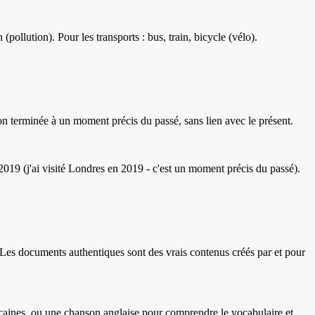
(pollution). Pour les transports : bus, train, bicycle (vélo).
tion terminée à un moment précis du passé, sans lien avec le présent.
in 2019 (j'ai visité Londres en 2019 - c'est un moment précis du passé).
 Les documents authentiques sont des vrais contenus créés par et pour
icaines, ou une chanson anglaise pour comprendre le vocabulaire et