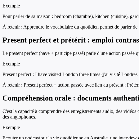
Exemple
Pour parler de sa maison : bedroom (chambre), kitchen (cuisine), garden (
À retenir :
Apprendre le vocabulaire du quotidien permet de parler de 
Present perfect et prétérit : emploi contras
Le present perfect (have + participe passé) parle d'une action passée q
Exemple
Present perfect : I have visited London three times (j'ai visité Londres 
À retenir :
Present perfect = action passée avec lien au présent ; Prété
Compréhension orale : documents authent
C'est la capacité à comprendre des enregistrements audio, des vidéos 
des anglophones.
Exemple
Écouter un podcast sur la vie quotidienne en Australie, une interview